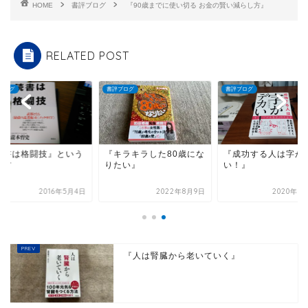
HOME
書評ブログ
『90歳までに使い切る お金の賢い減らし方』
RELATED POST
ブログ
書評ブログ
書評ブログ
読書は格闘技』という
『キラキラした80歳にな
『成功する人は字が
え方
りたい』
い！』
2016年5月4日
2022年8月9日
2020年2
『人は腎臓から老いていく』