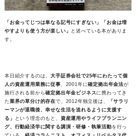
「お金ってじつは単なる記号にすぎない」「お金は増
やすよりも使う方が楽しい」
と述べている本がありま
す。
本日紹介するのは、
大手証券会社で25年にわたって個
人の資産運用業務に従事
、2001年に
確定拠出年金法
が
施行される前から
確定拠出年金ビジネス
に携わってき
た
業界の草分け的存在
で、2012年独立後は、
「サラリ
ーマンが退職後、幸せな生活を送れるように支援す
る」
という理念のもと、
資産運用やライフプランニン
グ、行動経済学に関する講演・研修・執筆活動
を行っ
ている、
経済コラムニスト、オフィス・リベルタス代