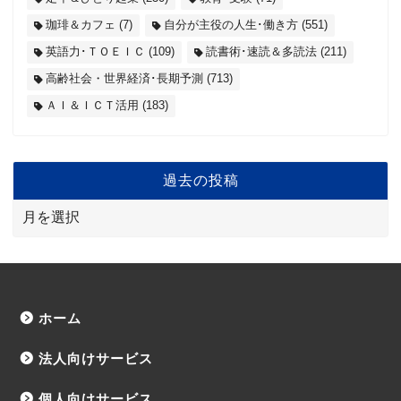
珈琲＆カフェ
(7)
自分が主役の人生･働き方
(551)
英語力･ＴＯＥＩＣ
(109)
読書術･速読＆多読法
(211)
高齢社会・世界経済･長期予測
(713)
ＡＩ＆ＩＣＴ活用
(183)
過去の投稿
ホーム
法人向けサービス
個人向けサービス