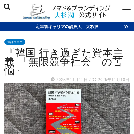
定年後キャリアの請負人 大杉潤
書評ブログ
『韓国 行き過ぎた資本主
義 「無限競争社会」の苦
悩』
2025年11月12日
/
2025年11月18日