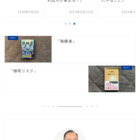
2016年9月4日
2023年5月22日
2024年10
『熟睡者』
『移民リスク』