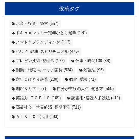
投稿タグ
お金・投資・経営
(657)
ドキュメンタリー定年ひとり起業
(170)
ノマド＆ブランディング
(113)
ハワイ･健康･スピリチュアル
(475)
プレゼン技術･整理法
(177)
仕事・時間100
(88)
副業・転職･キャリア開発
(524)
勉強法
(95)
定年＆ひとり起業
(230)
教育･受験
(71)
珈琲＆カフェ
(7)
自分が主役の人生･働き方
(550)
英語力･ＴＯＥＩＣ
(109)
読書術･速読＆多読法
(211)
高齢社会・世界経済･長期予測
(711)
ＡＩ＆ＩＣＴ活用
(183)