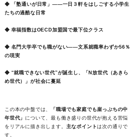
◆ 「塾通いが日常」――一日３軒をはしごする小学生
たちの過酷な日常
◆ 幸福指数はOECD加盟国で最下位クラス
◆ 名門大学卒でも職がない――文系就職率わずか56％
の現実
◆ “就職できない世代”が誕生し、「N放世代（あきら
め世代）」が社会に蔓延
この本の中盤では、
「職場でも家庭でも崖っぷちの中
年世代」
について、最も働き盛りの世代が抱える苦悩
をリアルに描き出します。
主なポイント
は次の通りで
す。