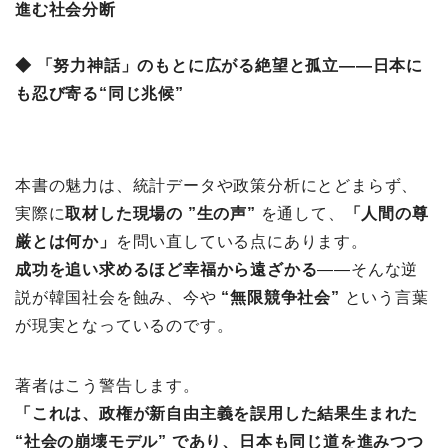
進む社会分断
◆ 「努力神話」のもとに広がる絶望と孤立――日本に
も忍び寄る“同じ兆候”
本書の魅力は、統計データや政策分析にとどまらず、
実際に
取材した現場の ”生の声”
を通して、
「人間の尊
厳とは何か」
を問い直している点にあります。
成功を追い求めるほど幸福から遠ざかる
――そんな逆
説が韓国社会を蝕み、今や
“無限競争社会”
という言葉
が現実となっているのです。
著者はこう警告します。
「これは、政権が新自由主義を誤用した結果生まれた
“社会の崩壊モデル” であり、日本も同じ道を進みつつ