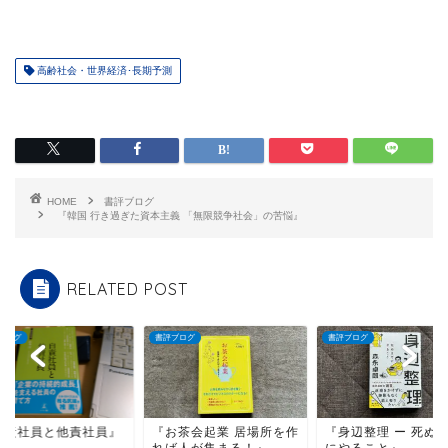
高齢社会・世界経済･長期予測
HOME
書評ブログ
『韓国 行き過ぎた資本主義 「無限競争社会」の苦悩』
RELATED POST
ブログ
書評ブログ
書評ブログ
自責社員と他責社員』
『お茶会起業 居場所を作
『身辺整理 ー 死ぬ
れば人が集まる！』
にやること』