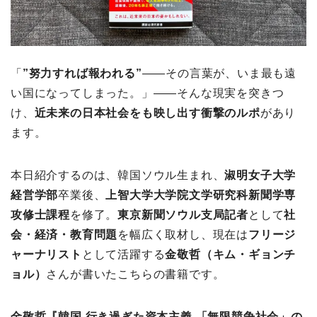
「
”努力すれば報われる”
――その言葉が、いま最も遠
い国になってしまった。」――そんな現実を突きつ
け、
近未来の日本社会をも映し出す衝撃のルポ
があり
ます。
本日紹介するのは、韓国ソウル生まれ、
淑明女子大学
経営学部
卒業後、
上智大学大学院文学研究科新聞学専
攻修士課程
を修了。
東京新聞ソウル支局記者
として
社
会・経済・教育問題
を幅広く取材し、現在は
フリージ
ャーナリスト
として活躍する
金敬哲（キム・ギョンチ
ョル）
さんが書いたこちらの書籍です。
金敬哲『韓国 行き過ぎた資本主義 「無限競争社会」の