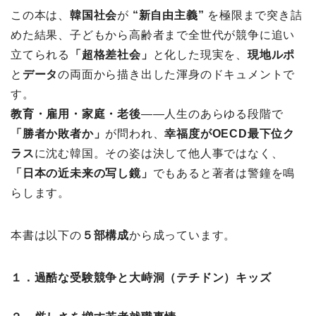
この本は、
韓国社会
が
“新自由主義”
を極限まで突き詰
めた結果、子どもから高齢者まで全世代が競争に追い
立てられる
「超格差社会」
と化した現実を、
現地ルポ
と
データ
の両面から描き出した渾身のドキュメントで
す。
教育・雇用・家庭・老後
――人生のあらゆる段階で
「勝者か敗者か」
が問われ、
幸福度がOECD最下位ク
ラス
に沈む韓国。その姿は決して他人事ではなく、
「日本の近未来の写し鏡」
でもあると著者は警鐘を鳴
らします。
本書は以下の
５部構成
から成っています。
１．過酷な受験競争と大峙洞（テチドン）キッズ