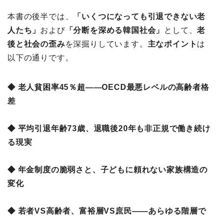
本書の後半では、
「いくつになっても引退できない老
人たち」
および
「分断を深める韓国社会」
として、
老
後と社会の歪み
を深掘りしています。
主なポイント
は
以下の通りです。
◆ 老人貧困率45％超――OECD最悪レベルの高齢者格
差
◆ 平均引退年齢73歳、退職後20年も非正規で働き続け
る現実
◆ 年金制度の脆弱さと、子どもに頼れない家族構造の
変化
◆ 若者VS高齢者、富裕層VS庶民――あらゆる階層で