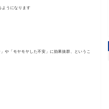
るようになります
せ」
や
「モヤモヤした不安」
に
効果抜群
、というこ