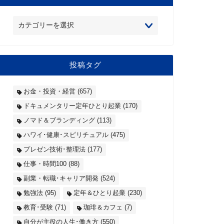
投稿タグ
お金・投資・経営
(657)
ドキュメンタリー定年ひとり起業
(170)
ノマド＆ブランディング
(113)
ハワイ･健康･スピリチュアル
(475)
プレゼン技術･整理法
(177)
仕事・時間100
(88)
副業・転職･キャリア開発
(524)
勉強法
(95)
定年＆ひとり起業
(230)
教育･受験
(71)
珈琲＆カフェ
(7)
自分が主役の人生･働き方
(550)