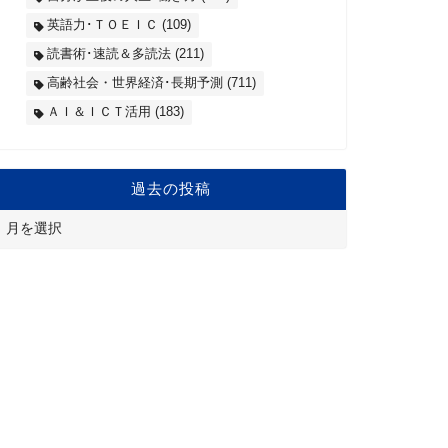
英語力･ＴＯＥＩＣ
(109)
読書術･速読＆多読法
(211)
高齢社会・世界経済･長期予測
(711)
ＡＩ＆ＩＣＴ活用
(183)
過去の投稿