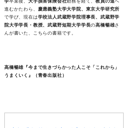
学
卒業後、
大手損害保険会社
勤務を経て、
教員の道
へ
進むかたわら、
慶應義塾大学大学院、東京大学研究所
で学び、現在は
学校法人武蔵野学院理事長、武蔵野学
院大学学長・教授、武蔵野短期大学学長
の
高橋暢雄
さ
んが書いた、こちらの書籍です。
高橋暢雄『今まで生きづらかった人こそ「これから」
うまくいく』（青春出版社）