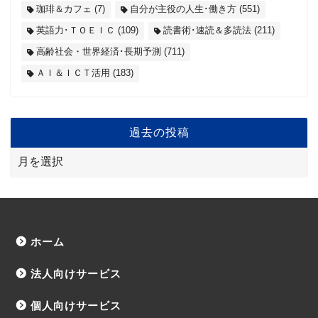
珈琲＆カフェ
(7)
自分が主役の人生･働き方
(551)
英語力･ＴＯＥＩＣ
(109)
読書術･速読＆多読法
(211)
高齢社会・世界経済･長期予測
(711)
ＡＩ＆ＩＣＴ活用
(183)
過去の投稿
ホーム
法人向けサービス
個人向けサービス