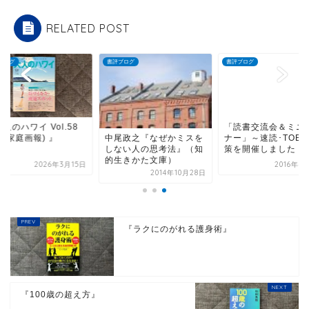
RELATED POST
ブログ
書評ブログ
書評ブログ
人のハワイ Vol.58
「読書交流会＆ミニ
冊家庭画報) 』
ナー」～速読･TOEI
中尾政之『なぜかミスを
策を開催しました！
しない人の思考法』（知
的生きかた文庫）
2026年3月15日
2016年4
2014年10月28日
『ラクにのがれる護身術』
『100歳の超え方』