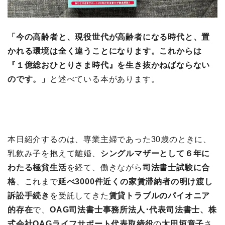
「今の高齢者と、現役世代が高齢者になる時代と、置
かれる環境は全く違うことになります。これからは
『１億総おひとりさま時代』を生き抜かねばならない
のです。」
と述べている本があります。
本日紹介するのは、専業主婦であった30歳のときに、
乳飲み子を抱えて離婚、
シングルマザーとして６年に
わたる極貧生活
を経て、働きながら
司法書士試験に合
格
、これまで
延べ3000件近くの家賃滞納者の明け渡し
訴訟手続き
を受託してきた
賃貸トラブルのパイオニア
的存在
で、
OAG司法書士事務所法人･代表司法書士、株
式会社OAGライフサポート代表取締役
の
太田垣章子
さ