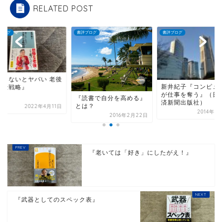
RELATED POST
ブログ
書評ブログ
書評ブログ
知らないとヤバい 老後
新井紀子『コンピュ
お金戦略』
が仕事を奪う』（日
『読書で自分を高める』
済新聞出版社）
とは？
2022年4月11日
2014年1
2016年2月22日
『老いては「好き」にしたがえ！』
『武器としてのスペック表』