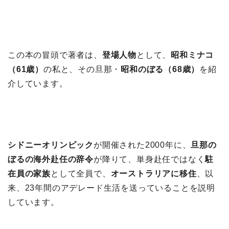
この本の冒頭で著者は、
登場人物
として、
昭和ミナコ
（61歳）
の私と、その旦那・
昭和のぼる（68歳）
を紹
介しています。
シドニーオリンピック
が開催された2000年に、
旦那の
ぼるの海外赴任の辞令
が降りて、単身赴任ではなく
駐
在員の家族
として全員で、
オーストラリアに移住
、以
来、23年間のアデレード生活を送っていることを説明
しています。