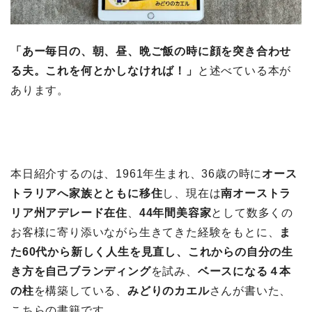
「あー毎日の、朝、昼、晩ご飯の時に顔を突き合わせ
る夫。これを何とかしなければ！」
と述べている本が
あります。
本日紹介するのは、1961年生まれ、36歳の時に
オース
トラリアへ家族とともに移住
し、現在は
南オーストラ
リア州アデレード在住
、
44年間美容家
として数多くの
お客様に寄り添いながら生きてきた経験をもとに、
ま
た60代から新しく人生を見直し、これからの自分の生
き方を自己ブランディング
を試み、
ベースになる４本
の柱
を構築している、
みどりのカエル
さんが書いた、
こちらの書籍です。