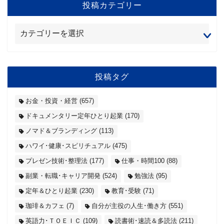
投稿カテゴリー
投稿タグ
お金・投資・経営
(657)
ドキュメンタリー定年ひとり起業
(170)
ノマド＆ブランディング
(113)
ハワイ･健康･スピリチュアル
(475)
プレゼン技術･整理法
(177)
仕事・時間100
(88)
副業・転職･キャリア開発
(524)
勉強法
(95)
定年＆ひとり起業
(230)
教育･受験
(71)
珈琲＆カフェ
(7)
自分が主役の人生･働き方
(551)
英語力･ＴＯＥＩＣ
(109)
読書術･速読＆多読法
(211)