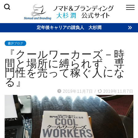
定年後キャリアの請負人 大杉潤
書評ブログ
『クールワーカーズ－時
間と場所に縛られず、専
門性を売って稼ぐ人にな
る』
2019年11月7日
/
2019年11月7日