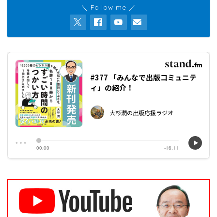
＼ Follow me ／