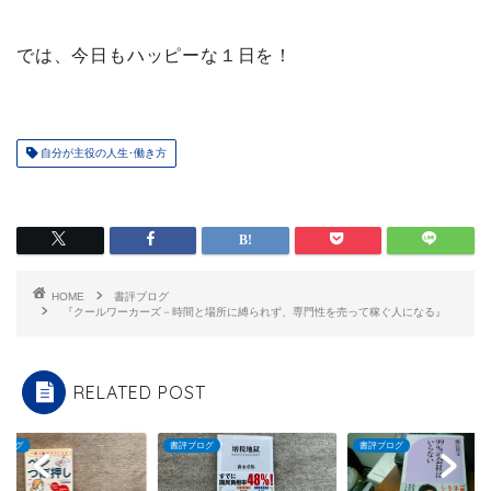
では、今日もハッピーな１日を！
自分が主役の人生･働き方
HOME
書評ブログ
『クールワーカーズ－時間と場所に縛られず、専門性を売って稼ぐ人になる』
RELATED POST
ブログ
書評ブログ
書評ブログ