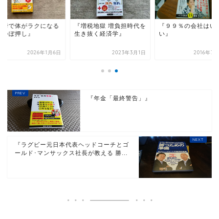
一瞬で体がラクになる
『増税地獄 増負担時代を
『９９％の会社はい
ンつぼ押し』
生き抜く経済学』
い』
2026年1月6日
2023年3月1日
2016年7
『年金「最終警告」』
『ラグビー元日本代表ヘッドコーチとゴ
ールド･マンサックス社長が教える 勝...