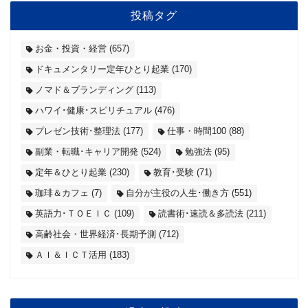
投稿タグ
お金・投資・経営
(657)
ドキュメンタリー定年ひとり起業
(170)
ノマド＆ブランディング
(113)
ハワイ･健康･スピリチュアル
(476)
プレゼン技術･整理法
(177)
仕事・時間100
(88)
副業・転職･キャリア開発
(524)
勉強法
(95)
定年＆ひとり起業
(230)
教育･受験
(71)
珈琲＆カフェ
(7)
自分が主役の人生･働き方
(551)
英語力･ＴＯＥＩＣ
(109)
読書術･速読＆多読法
(211)
高齢社会・世界経済･長期予測
(712)
ＡＩ＆ＩＣＴ活用
(183)