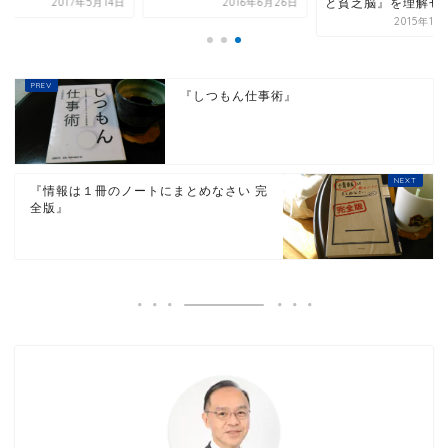
と貧乏脳』を理解せ
2017年5月14日
2016年6月26日
2015年10
『しつもん仕事術』
『情報は１冊のノートにまとめなさい 完
全版』