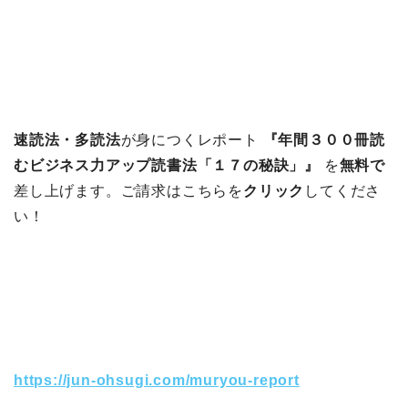
速読法・多読法
が身につくレポート
『年間３００冊読
むビジネス力アップ読書法「１７の秘訣」』
を
無料で
差し上げます。ご請求はこちらを
クリック
してくださ
い！
https://jun-ohsugi.com/muryou-report