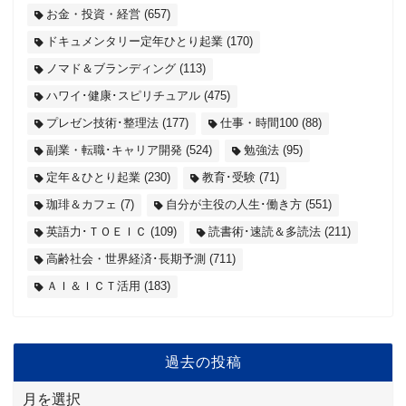
お金・投資・経営
(657)
ドキュメンタリー定年ひとり起業
(170)
ノマド＆ブランディング
(113)
ハワイ･健康･スピリチュアル
(475)
プレゼン技術･整理法
(177)
仕事・時間100
(88)
副業・転職･キャリア開発
(524)
勉強法
(95)
定年＆ひとり起業
(230)
教育･受験
(71)
珈琲＆カフェ
(7)
自分が主役の人生･働き方
(551)
英語力･ＴＯＥＩＣ
(109)
読書術･速読＆多読法
(211)
高齢社会・世界経済･長期予測
(711)
ＡＩ＆ＩＣＴ活用
(183)
過去の投稿