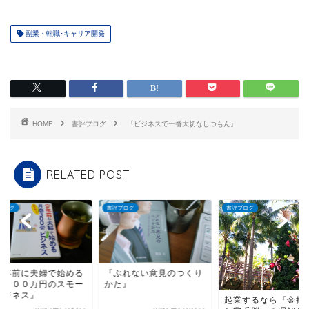
副業・転職･キャリア開発
HOME
書評ブログ
『ビジネスで一番大切なしつもん』
RELATED POST
ブログ
書評ブログ
書評ブログ
定年前に夫婦で始める
『ぶれない意見のつくり
商３００万円のスモー
かた』
ビジネス』
起業するなら『金持