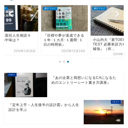
ブログ
書評ブログ
書評ブログ
不真面目人生相談９
『目標や夢が達成できる
小山内大『新TOEIC
』の中味は？
１年･１カ月･１週間･１
TEST 必勝単語力ｽﾋﾟ
日の時間術』
補強』（祥...
2016年2月26日
2023年12月24日
2014年7
『あの企業と両想いになるCAになるた
めのエントリーシート書き方講座』
『定年上手－人生後半の設計図』から人生
設計を学ぶ