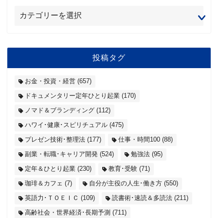
投稿タグ
お金・投資・経営
(657)
ドキュメンタリー定年ひとり起業
(170)
ノマド＆ブランディング
(112)
ハワイ･健康･スピリチュアル
(475)
プレゼン技術･整理法
(177)
仕事・時間100
(88)
副業・転職･キャリア開発
(524)
勉強法
(95)
定年＆ひとり起業
(230)
教育･受験
(71)
珈琲＆カフェ
(7)
自分が主役の人生･働き方
(550)
英語力･ＴＯＥＩＣ
(109)
読書術･速読＆多読法
(211)
高齢社会・世界経済･長期予測
(711)