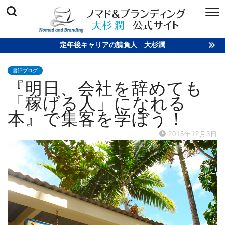
定年後キャリアの請負人 大杉潤
書評ブログ
『明日、会社を辞めても
「稼げる人」になれる
本』で集客を学ぼう！
2015年12月3日