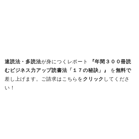
速読法・多読法
が身につくレポート
『年間３００冊読
むビジネス力アップ読書法「１７の秘訣」』
を
無料で
差し上げます。ご請求はこちらを
クリック
してくださ
い！