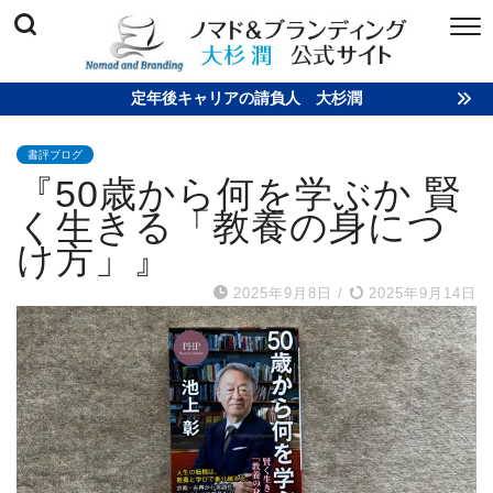
定年後キャリアの請負人 大杉潤
書評ブログ
『50歳から何を学ぶか 賢
く生きる「教養の身につ
け方」』
2025年9月8日
/
2025年9月14日