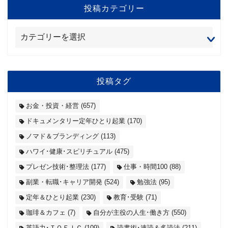
投稿カテゴリー
投稿タグ
お金・投資・経営
(657)
ドキュメンタリー定年ひとり起業
(170)
ノマド＆ブランディング
(113)
ハワイ･健康･スピリチュアル
(475)
プレゼン技術･整理法
(177)
仕事・時間100
(88)
副業・転職･キャリア開発
(524)
勉強法
(95)
定年＆ひとり起業
(230)
教育･受験
(71)
珈琲＆カフェ
(7)
自分が主役の人生･働き方
(550)
英語力･ＴＯＥＩＣ
(109)
読書術･速読＆多読法
(211)