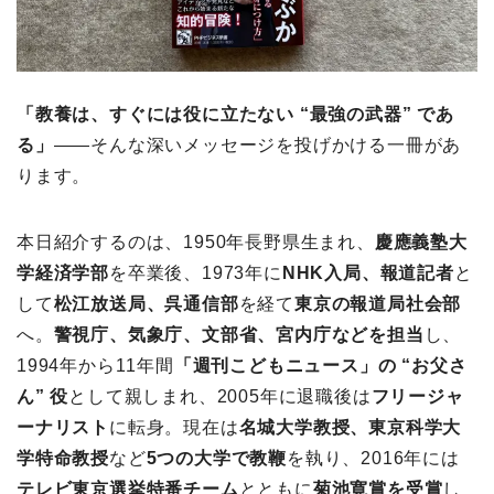
「教養は、すぐには役に立たない “最強の武器” であ
る」
――そんな深いメッセージを投げかける一冊があ
ります。
本日紹介するのは、1950年長野県生まれ、
慶應義塾大
学経済学部
を卒業後、1973年に
NHK入局、報道記者
と
して
松江放送局、呉通信部
を経て
東京の報道局社会部
へ。
警視庁、気象庁、文部省、宮内庁などを担当
し、
1994年から11年間
「週刊こどもニュース」の “お父さ
ん” 役
として親しまれ、2005年に退職後は
フリージャ
ーナリスト
に転身。現在は
名城大学教授、東京科学大
学特命教授
など
5つの大学で教鞭
を執り、2016年には
テレビ東京選挙特番チーム
とともに
菊池寛賞を受賞
し