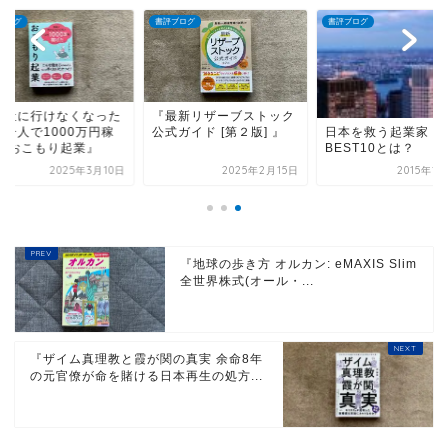
ブログ
書評ブログ
書評ブログ
会社に行けなくなった
『最新リザーブストック
が一人で1000万円稼
公式ガイド [第２版] 』
日本を救う起業家
た おこもり起業』
BEST10とは？
2025年3月10日
2025年2月15日
2015年1
『地球の歩き方 オルカン: eMAXIS Slim
全世界株式(オール・...
『ザイム真理教と霞が関の真実 余命8年
の元官僚が命を賭ける日本再生の処方...