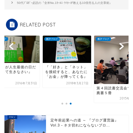
50代ﾌﾞﾛｶﾞｰ必読の『全米No.1ｾｰﾙｽ･ﾗｲﾀｰが教える10倍売る人の文章術』
RELATED POST
ブログ
書評ブログ
書評ブログ
今日が人生最後の日だ
『「好き」と「ネット」
思って生きなさい』
を接続すると、あなたに
「お金」が降ってくる』
2016年7月31日
2018年3月27日
第４回読書交流会で
薦書５冊
2015年
定年前起業への道 ～ 『ブログ運営論』
Vol.3－ネタ切れにならないブロ...