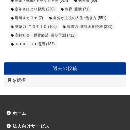
副業・転職･キャリア開発
(524)
勉強法
(95)
定年＆ひとり起業
(230)
教育･受験
(71)
珈琲＆カフェ
(7)
自分が主役の人生･働き方
(551)
英語力･ＴＯＥＩＣ
(109)
読書術･速読＆多読法
(211)
高齢社会・世界経済･長期予測
(712)
ＡＩ＆ＩＣＴ活用
(183)
過去の投稿
ホーム
法人向けサービス