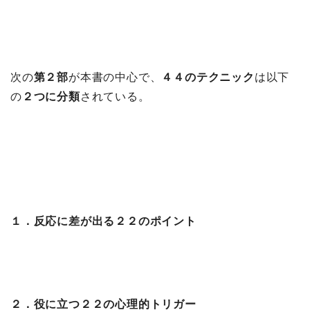
次の
第２部
が本書の中心で、
４４のテクニック
は以下
の
２つに分類
されている。
１．反応に差が出る２２のポイント
２．役に立つ２２の心理的トリガー