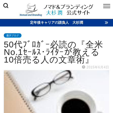
定年後キャリアの請負人 大杉潤
書評ブログ
50代ﾌﾞﾛｶﾞｰ必読の『全米
No.1ｾｰﾙｽ･ﾗｲﾀｰが教える
10倍売る人の文章術』
2015年6月4日