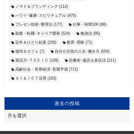
ノマド＆ブランディング
(112)
ハワイ･健康･スピリチュアル
(475)
プレゼン技術･整理法
(177)
仕事・時間100
(88)
副業・転職･キャリア開発
(524)
勉強法
(95)
定年＆ひとり起業
(230)
教育･受験
(71)
珈琲＆カフェ
(7)
自分が主役の人生･働き方
(550)
英語力･ＴＯＥＩＣ
(109)
読書術･速読＆多読法
(211)
高齢社会・世界経済･長期予測
(711)
ＡＩ＆ＩＣＴ活用
(183)
過去の投稿