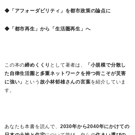
◆「アフォーダビリティ」を都市政策の論点に
◆「都市再生」から「生活圏再生」へ
この本の
締めくくり
として著者は、
「小規模で分散し
た自律生活圏と多重ネットワークを持つ街こそが災害
に強い」
という
故小林郁雄さんの言葉
を紹介していま
す。
あなたも本書を読んで、
2030年から2040年にかけての
日本の土地と住宅
について学び、自らの
住まい選びの