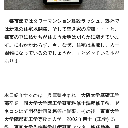
「都市部ではタワーマンション建設ラッシュ、郊外で
は新規の住宅地開発、そして空き家の増加・・・と、
都市の中に私たちが住まう余地は明らかに増えていま
す。にもかかわらず、今、なぜ、住宅は高騰し、入手
困難になっているのでしょうか。」
と述べている本が
あります。
本日紹介するのは、兵庫県生まれ、
大阪大学基礎工学
部
卒業、
同大学大学院工学研究科修士課程修了
後、
ゼ
ネコンにて開発計画業務
等に従事。その後、
東京大学
大学院都市工学専攻
に入学。2002年
博士（工学）
取
得。
東京大学先端科学技術研究センター特任助手、東