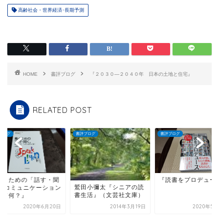
高齢社会・世界経済･長期予測
HOME
書評ブログ
『２０３０―２０４０年 日本の土地と住宅』
RELATED POST
ブログ
書評ブログ
書評ブログ
働くための「話す・聞
『読書をプロデュー
鷲田小彌太『シニアの読
」 コミュニケーション
書生活』（文芸社文庫）
って何？』
2020年6月20日
2014年3月19日
2020年5月