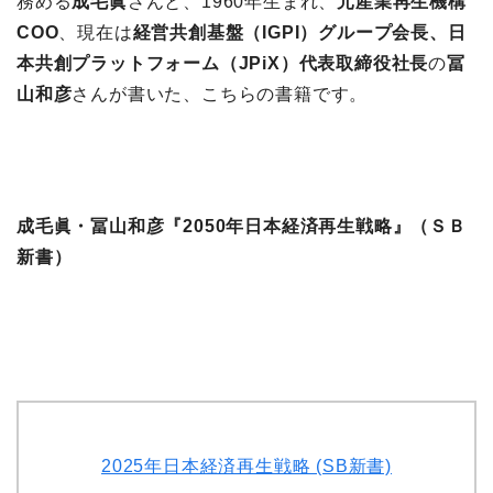
務める
成毛眞
さんと、1960年生まれ、
元産業再生機構
COO
、現在は
経営共創基盤（IGPI）グループ会長、日
本共創プラットフォーム（JPiX）代表取締役社長
の
冨
山和彦
さんが書いた、こちらの書籍です。
成毛眞・冨山和彦『2050年日本経済再生戦略』（ＳＢ
新書）
2025年日本経済再生戦略 (SB新書)