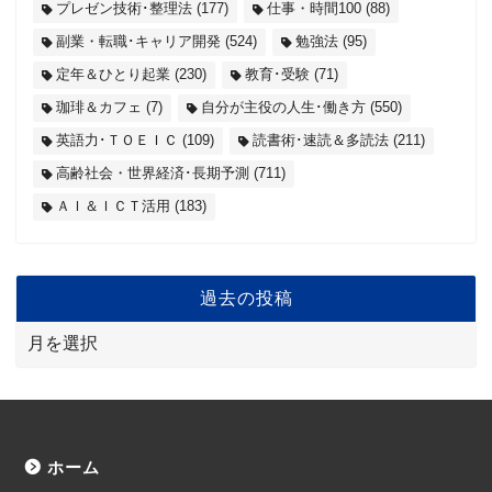
プレゼン技術･整理法
(177)
仕事・時間100
(88)
副業・転職･キャリア開発
(524)
勉強法
(95)
定年＆ひとり起業
(230)
教育･受験
(71)
珈琲＆カフェ
(7)
自分が主役の人生･働き方
(550)
英語力･ＴＯＥＩＣ
(109)
読書術･速読＆多読法
(211)
高齢社会・世界経済･長期予測
(711)
ＡＩ＆ＩＣＴ活用
(183)
過去の投稿
ホーム