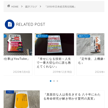
HOME
書評ブログ
『2050年日本経済再生戦略』
RELATED POST
ブログ
書評ブログ
書評ブログ
の仕事はYouTube』
『幸せになる技術～人生
『定年後、上機嫌を
で一番大切なのに誰も教
む』
えてくれない』
2020年3月4日
2019年12月18日
2026年6月
『真面目な人は長生きする 八十年にわた
る寿命研究が解き明かす驚愕の真実』