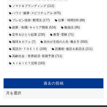
ノマド＆ブランディング
(112)
ハワイ･健康･スピリチュアル
(475)
プレゼン技術･整理法
(177)
仕事・時間100
(88)
副業・転職･キャリア開発
(524)
勉強法
(95)
定年＆ひとり起業
(230)
教育･受験
(71)
珈琲＆カフェ
(7)
自分が主役の人生･働き方
(550)
英語力･ＴＯＥＩＣ
(109)
読書術･速読＆多読法
(211)
高齢社会・世界経済･長期予測
(711)
ＡＩ＆ＩＣＴ活用
(183)
過去の投稿