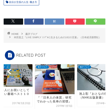
自分が主役の人生･働き方
HOME
書評ブログ
本田直之『LIVE SIMPLY ｼﾝﾌﾟﾙに生きるための162の言葉』（日本経済新聞社）
RELATED POST
ブログ
書評ブログ
書評ブログ
社会人にお祝いとして
池上彰『おとなの教
りたい書籍ベスト１０
『「日本人の体質」研究
（NHK出版新書）
でわかった長寿の習慣』
2017年3月20日
2014年4
2019年1月5日