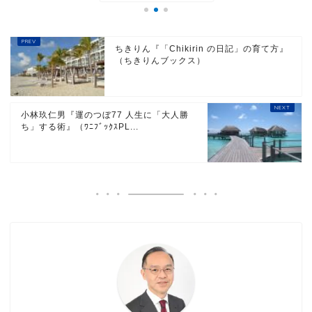
ちきりん『「Chikirin の日記」の育て方』
（ちきりんブックス）
小林玖仁男『運のつぼ77 人生に「大人勝
ち」する術』（ﾜﾆﾌﾞｯｸｽPL...