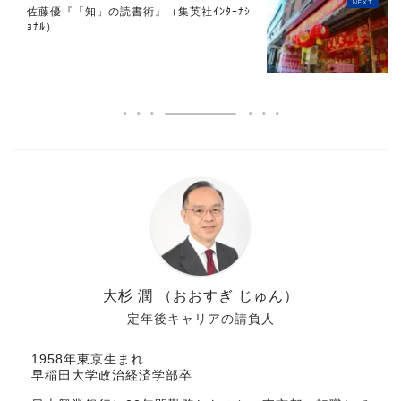
佐藤優『「知」の読書術』（集英社ｲﾝﾀｰﾅｼ
ｮﾅﾙ）
大杉 潤 （おおすぎ じゅん）
定年後キャリアの請負人
1958年東京生まれ
早稲田大学政治経済学部卒