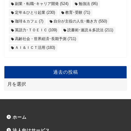
副業・転職･キャリア開発
(524)
勉強法
(95)
定年＆ひとり起業
(230)
教育･受験
(71)
珈琲＆カフェ
(7)
自分が主役の人生･働き方
(550)
英語力･ＴＯＥＩＣ
(109)
読書術･速読＆多読法
(211)
高齢社会・世界経済･長期予測
(711)
ＡＩ＆ＩＣＴ活用
(183)
過去の投稿
ホーム
法人向けサービス