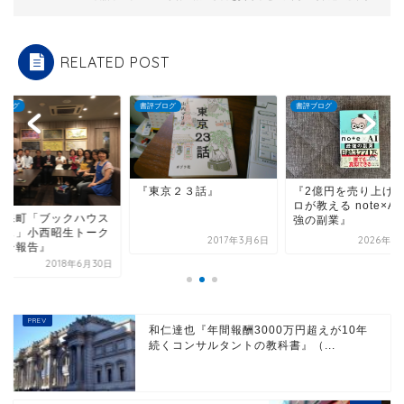
RELATED POST
ブログ
書評ブログ
書評ブログ
『東京２３話』
『2億円を売り上げ
ロが教える note×AI
神保町「ブックハウス
強の副業』
フェ」小西昭生トーク
2017年3月6日
2026年1
ョー報告』
2018年6月30日
和仁達也『年間報酬3000万円超えが10年
続くコンサルタントの教科書』（...