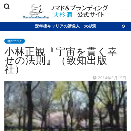
定年後キャリアの請負人 大杉潤
書評ブログ
小林正観『宇宙を貫く幸
せの法則』（致知出版
社）
2014年9月19日