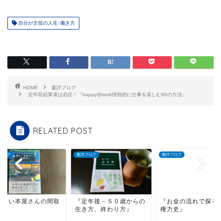
自分が主役の人生･働き方
HOME
書評ブログ
定年前起業者は必読！『happy@work情熱的に仕事を楽しむ60の方法』
RELATED POST
ブログ
書評ブログ
書評ブログ
美しい本屋さんの間取
『定年後－５０歳からの
『お金の流れで探る
』
生き方、終わり方』
権力史』