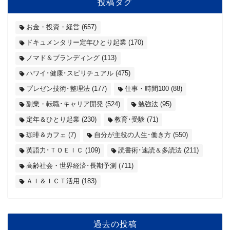
投稿タグ
お金・投資・経営
(657)
ドキュメンタリー定年ひとり起業
(170)
ノマド＆ブランディング
(113)
ハワイ･健康･スピリチュアル
(475)
プレゼン技術･整理法
(177)
仕事・時間100
(88)
副業・転職･キャリア開発
(524)
勉強法
(95)
定年＆ひとり起業
(230)
教育･受験
(71)
珈琲＆カフェ
(7)
自分が主役の人生･働き方
(550)
英語力･ＴＯＥＩＣ
(109)
読書術･速読＆多読法
(211)
高齢社会・世界経済･長期予測
(711)
ＡＩ＆ＩＣＴ活用
(183)
過去の投稿