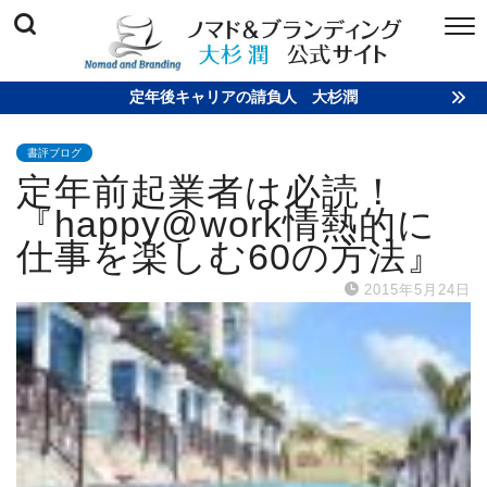
定年後キャリアの請負人 大杉潤
書評ブログ
定年前起業者は必読！
『happy@work情熱的に
仕事を楽しむ60の方法』
2015年5月24日