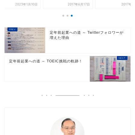
2023年1月10日
2017年6月17日
2017年
定年前起業への道 ～ Twitterフォロワーが
増えた理由
定年前起業への道 ～ TOEIC挑戦の軌跡！