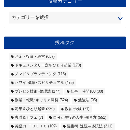
投稿カテゴリー
投稿タグ
お金・投資・経営
(657)
ドキュメンタリー定年ひとり起業
(170)
ノマド＆ブランディング
(113)
ハワイ･健康･スピリチュアル
(475)
プレゼン技術･整理法
(177)
仕事・時間100
(88)
副業・転職･キャリア開発
(524)
勉強法
(95)
定年＆ひとり起業
(230)
教育･受験
(71)
珈琲＆カフェ
(7)
自分が主役の人生･働き方
(551)
英語力･ＴＯＥＩＣ
(109)
読書術･速読＆多読法
(211)