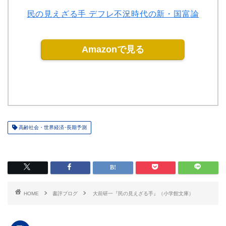
民の見えざる手 デフレ不況時代の新・国富論
Amazonで見る
高齢社会・世界経済･長期予測
HOME
書評ブログ
大前研一『民の見えざる手』（小学館文庫）