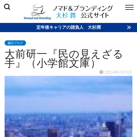
定年後キャリアの請負人 大杉潤
書評ブログ
大前研一『民の見えざる
手』（小学館文庫）
2014年2月5日