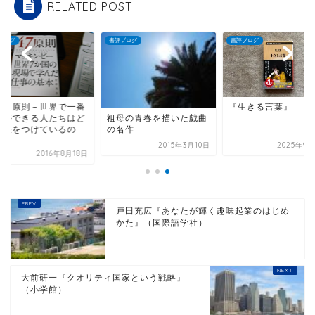
RELATED POST
ブログ
書評ブログ
書評ブログ
４７原則－世界で一番
『生きる言葉』
事ができる人たちはど
祖母の青春を描いた戯曲
で差をつけているの
の名作
.
2015年3月10日
2025年9月
2016年8月18日
戸田充広『あなたが輝く趣味起業のはじめ
かた』（国際語学社）
大前研一『クオリティ国家という戦略』
（小学館）