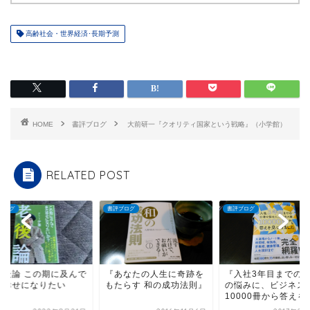
高齢社会・世界経済･長期予測
HOME
書評ブログ
大前研一『クオリティ国家という戦略』（小学館）
RELATED POST
ブログ
書評ブログ
書評ブログ
老後論 この期に及んで
『あなたの人生に奇跡を
『入社3年目までの
だ幸せになりたい
もたらす 和の成功法則』
の悩みに、ビジネス
？』
10000冊から答えを見