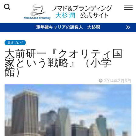
定年後キャリアの請負人 大杉潤
書評ブログ
大前研一『クオリティ国
家という戦略』（小学
館）
2014年2月6日