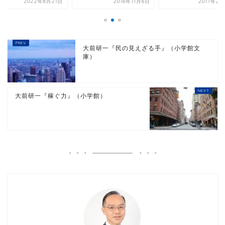
2022年8月21日
2016年11月6日
2017年2
大前研一『民の見えざる手』（小学館文
庫）
大前研一『稼ぐ力』（小学館）