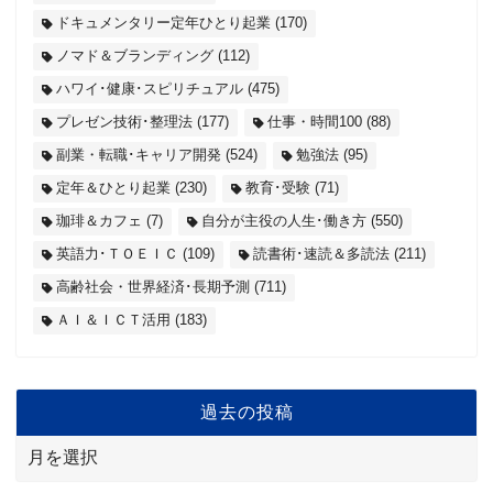
ドキュメンタリー定年ひとり起業
(170)
ノマド＆ブランディング
(112)
ハワイ･健康･スピリチュアル
(475)
プレゼン技術･整理法
(177)
仕事・時間100
(88)
副業・転職･キャリア開発
(524)
勉強法
(95)
定年＆ひとり起業
(230)
教育･受験
(71)
珈琲＆カフェ
(7)
自分が主役の人生･働き方
(550)
英語力･ＴＯＥＩＣ
(109)
読書術･速読＆多読法
(211)
高齢社会・世界経済･長期予測
(711)
ＡＩ＆ＩＣＴ活用
(183)
過去の投稿