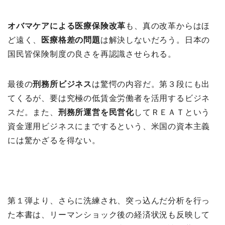
オバマケアによる医療保険改革
も、真の改革からはほ
ど遠く、
医療格差の問題
は解決しないだろう。日本の
国民皆保険制度の良さを再認識させられる。
最後の
刑務所ビジネス
は驚愕の内容だ。第３段にも出
てくるが、要は究極の低賃金労働者を活用するビジネ
スだ。また、
刑務所運営を民営化
してＲＥＡＴという
資金運用ビジネスにまでするという、米国の資本主義
には驚かざるを得ない。
第１弾より、さらに洗練され、突っ込んだ分析を行っ
た本書は、リーマンショック後の経済状況も反映して