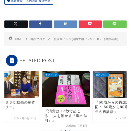
高齢社会・世界経済･長期予測
HOME
書評ブログ
堤未果『ルポ 貧困大国アメリカ Ⅱ』（岩波新書）
RELATED POST
ブログ
書評ブログ
書評ブログ
本ＴＵＢＥ動画の制作
『60歳からの再設計
トーリー』
図： 60歳から80歳の
『消費は0.2秒で起こ
年の再設計』
る！ 人を動かす「脳の法
2022年3月30日
2026年6
則」』
2018年10月1日