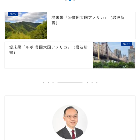
堤未果『㈱貧困大国アメリカ』（岩波新
書）
堤未果『ルポ 貧困大国アメリカ』（岩波新
書）