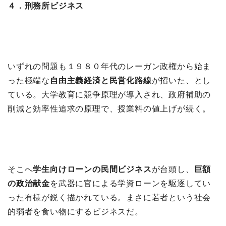
４．刑務所ビジネス
いずれの問題も１９８０年代のレーガン政権から始ま
った極端な
自由主義経済と民営化路線
が招いた、とし
ている。大学教育に競争原理が導入され、政府補助の
削減と効率性追求の原理で、授業料の値上げが続く。
そこへ
学生向けローンの民間ビジネス
が台頭し、
巨額
の政治献金
を武器に官による学資ローンを駆逐してい
った有様が鋭く描かれている。まさに若者という社会
的弱者を食い物にするビジネスだ。