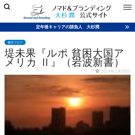
定年後キャリアの請負人 大杉潤
書評ブログ
堤未果『ルポ 貧困大国ア
メリカ Ⅱ』（岩波新書）
2014年1月28日