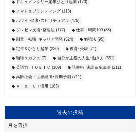
ドキュメンタリー定年ひとり起業
(170)
ノマド＆ブランディング
(113)
ハワイ･健康･スピリチュアル
(475)
プレゼン技術･整理法
(177)
仕事・時間100
(88)
副業・転職･キャリア開発
(524)
勉強法
(95)
定年＆ひとり起業
(230)
教育･受験
(71)
珈琲＆カフェ
(7)
自分が主役の人生･働き方
(551)
英語力･ＴＯＥＩＣ
(109)
読書術･速読＆多読法
(211)
高齢社会・世界経済･長期予測
(711)
ＡＩ＆ＩＣＴ活用
(183)
過去の投稿