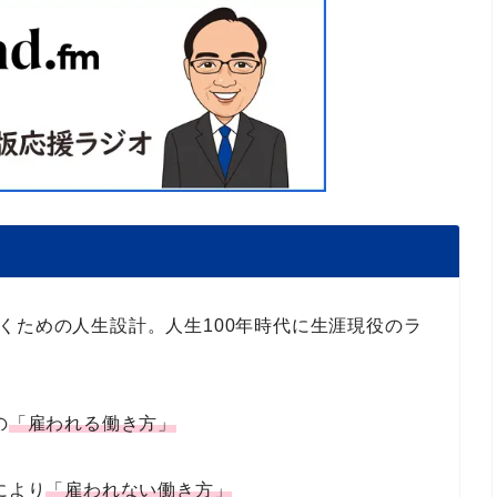
くための人生設計。人生100年時代に生涯現役のラ
の
「雇われる働き方」
により
「雇われない働き方」