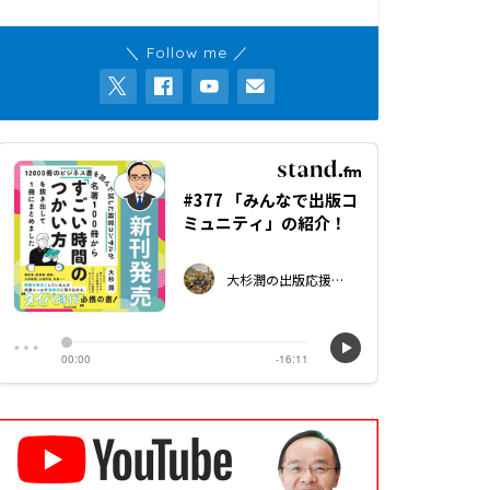
＼ Follow me ／