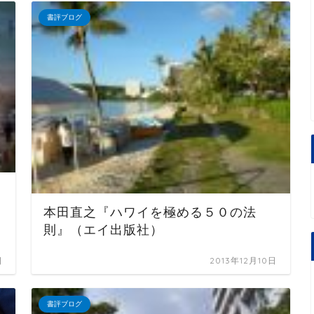
書評ブログ
本田直之『ハワイを極める５０の法
則』（エイ出版社）
日
2013年12月10日
書評ブログ