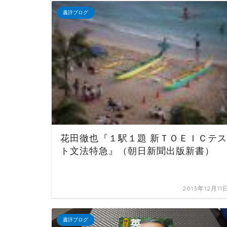
書評ブログ
花田徹也『１駅１題 新ＴＯＥＩＣテス
ト文法特急』（朝日新聞出版新書）
2013年12月11
書評ブログ