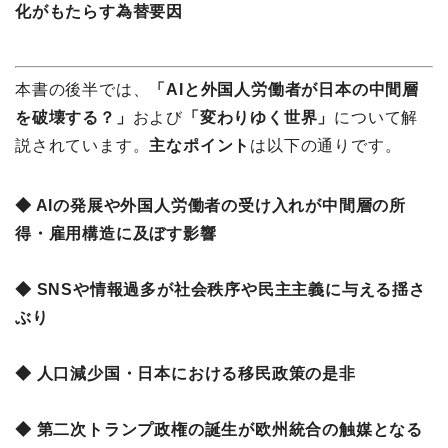
化がもたらす為替要因
本書の後半では、
「AIと外国人労働者が日本の中間層
を破壊する？」
および
「変わりゆく世界」
について解
説されています。
主なポイント
は以下の通りです。
◆ AIの発展や外国人労働者の受け入れが中間層の所
得・雇用構造に及ぼす影響
◆ SNSや情報過多が社会秩序や民主主義に与える揺さ
ぶり
◆ 人口減少国・日本における移民政策の是非
◆ 第二次トランプ政権の誕生が欧州統合の触媒となる