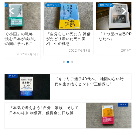
ブログ
書評ブログ
書評ブログ
「稼ぐ小国」の戦略
『自分らしい死に方 禅僧
『７つ星の自己PRを
界で沈む日本が成功し
がたどり着いた死の実
なたへ』
６つの国に学べるこ
相、生の極意』
.
2022年6月9日
2017年1
2025年7月3日
『キャリア迷子40代へ。 地図のない時
代を生き抜くヒント: “正解探し”...
『本気で考えよう! 自分、家族、そして
日本の将来 物価高、低賃金に打ち勝...