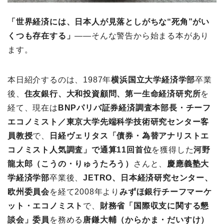
「世界経済には、日本人が見落としがちな“死角”がい
くつも存在する」
――そんな警告から始まる本があり
ます。
本日紹介するのは、1987年
横浜国立大学経済学部
卒業
後、
住友銀行、大和投資顧問、第一生命経済研究所
を
経て、現在は
BNPパリバ証券経済調査本部長・チーフ
エコノミスト／東京大学先端科学技術研究センター客
員教授
で、
日経ヴェリタス「債券・為替アナリストエ
コノミスト人気調査」で通算11回首位
を獲得した
河野
龍太郎（こうの・りゅうたろう）
さんと、
慶應義塾大
学経済学部
卒業後、
JETRO、日本経済研究センター、
欧州委員会
を経て2008年より
みずほ銀行チーフマーケ
ット・エコノミスト
で、
財務省「国際収支に関する懇
談会」委員
を務める
唐鎌大輔（からかま・だいすけ）