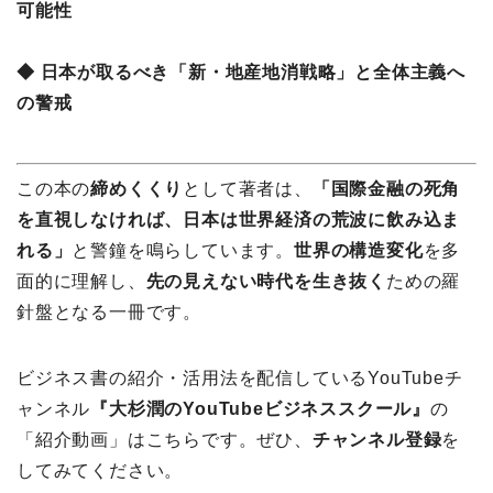
可能性
◆ 日本が取るべき「新・地産地消戦略」と全体主義へ
の警戒
この本の
締めくくり
として著者は、
「国際金融の死角
を直視しなければ、日本は世界経済の荒波に飲み込ま
れる」
と警鐘を鳴らしています。
世界の構造変化
を多
面的に理解し、
先の見えない時代を生き抜く
ための羅
針盤となる一冊です。
ビジネス書の紹介・活用法を配信しているYouTubeチ
ャンネル
『大杉潤のYouTubeビジネススクール』
の
「紹介動画」はこちらです。ぜひ、
チャンネル登録
を
してみてください。