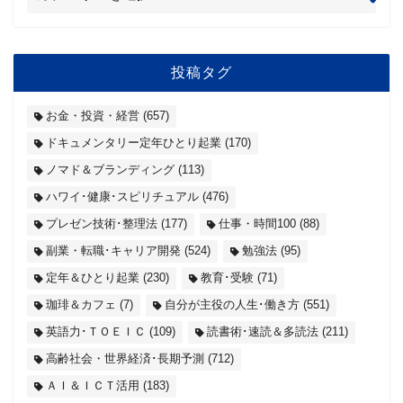
投稿タグ
お金・投資・経営
(657)
ドキュメンタリー定年ひとり起業
(170)
ノマド＆ブランディング
(113)
ハワイ･健康･スピリチュアル
(476)
プレゼン技術･整理法
(177)
仕事・時間100
(88)
副業・転職･キャリア開発
(524)
勉強法
(95)
定年＆ひとり起業
(230)
教育･受験
(71)
珈琲＆カフェ
(7)
自分が主役の人生･働き方
(551)
英語力･ＴＯＥＩＣ
(109)
読書術･速読＆多読法
(211)
高齢社会・世界経済･長期予測
(712)
ＡＩ＆ＩＣＴ活用
(183)