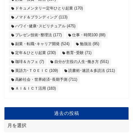
ドキュメンタリー定年ひとり起業
(170)
ノマド＆ブランディング
(113)
ハワイ･健康･スピリチュアル
(475)
プレゼン技術･整理法
(177)
仕事・時間100
(88)
副業・転職･キャリア開発
(524)
勉強法
(95)
定年＆ひとり起業
(230)
教育･受験
(71)
珈琲＆カフェ
(7)
自分が主役の人生･働き方
(551)
英語力･ＴＯＥＩＣ
(109)
読書術･速読＆多読法
(211)
高齢社会・世界経済･長期予測
(711)
ＡＩ＆ＩＣＴ活用
(183)
過去の投稿