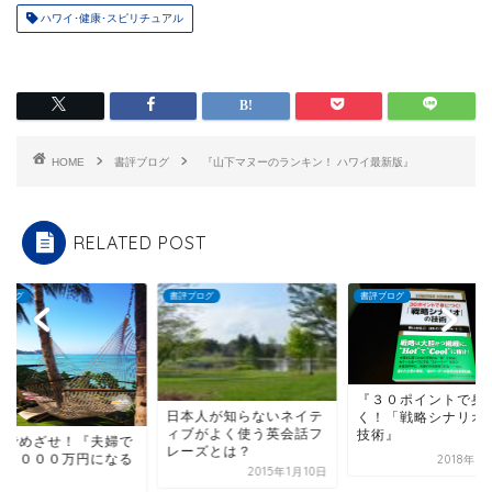
ハワイ･健康･スピリチュアル
HOME
書評ブログ
『山下マヌーのランキン！ ハワイ最新版』
RELATED POST
ブログ
書評ブログ
書評ブログ
『３０ポイントで身につ
本人が知らないネイテ
く！「戦略シナリオ」の
ブがよく使う英会話フ
技術』
起業でめざせ！『夫
ーズとは？
年収５０００万円に
2018年7月15日
2015年1月10日
方法』