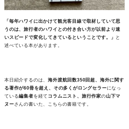
「毎年ハワイに出かけて観光客目線で取材していて思
うのは、旅行者のハワイとの付き合い方が以前より速
いスピードで変化してきているということです。」
と
述べている本があります。
本日紹介するのは、
海外渡航回数350回超、海外に関す
る著作が60冊を超え、その多くがロングセラー
になっ
ている
編集者
を経て
コラムニスト、旅行作家
の
山下マ
ヌー
さんの書いた、こちらの書籍です。