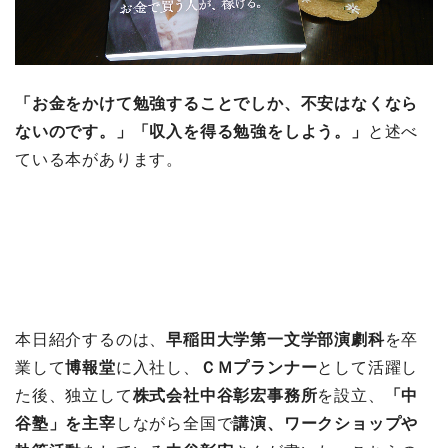
「お金をかけて勉強することでしか、不安はなくなら
ないのです。」「収入を得る勉強をしよう。」
と述べ
ている本があります。
本日紹介するのは、
早稲田大学第一文学部演劇科
を卒
業して
博報堂
に入社し、
ＣＭプランナー
として活躍し
た後、独立して
株式会社中谷彰宏事務所
を設立、
「中
谷塾」を主宰
しながら全国で
講演、ワークショップや