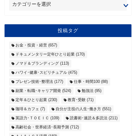
投稿タグ
お金・投資・経営
(657)
ドキュメンタリー定年ひとり起業
(170)
ノマド＆ブランディング
(113)
ハワイ･健康･スピリチュアル
(475)
プレゼン技術･整理法
(177)
仕事・時間100
(88)
副業・転職･キャリア開発
(524)
勉強法
(95)
定年＆ひとり起業
(230)
教育･受験
(71)
珈琲＆カフェ
(7)
自分が主役の人生･働き方
(551)
英語力･ＴＯＥＩＣ
(109)
読書術･速読＆多読法
(211)
高齢社会・世界経済･長期予測
(712)