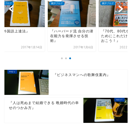
ブログ
書評ブログ
書評ブログ
外国語上達法』
『ハーバード流 自分の潜
『70代、80代を楽
在能力を発揮させる技
ためにこれだけは知
術』
おこう！』
2017年1月14日
2017年1月6日
2022年10
『ビジネスマンへの歌舞伎案内』
『人は死ぬまで結婚できる 晩婚時代の幸
せのつかみ方』