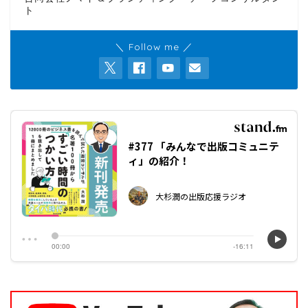
ト
＼ Follow me ／