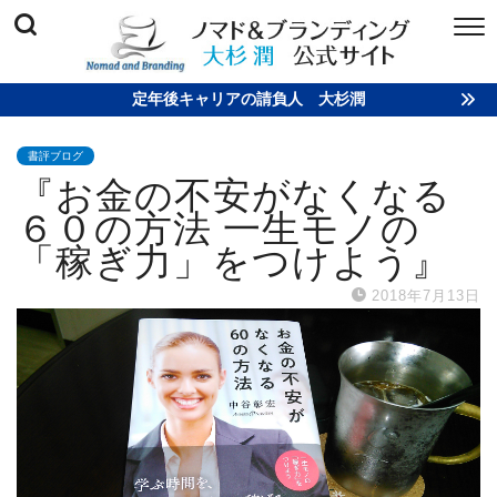
定年後キャリアの請負人 大杉潤
書評ブログ
『お金の不安がなくなる
６０の方法 一生モノの
「稼ぎ力」をつけよう』
2018年7月13日