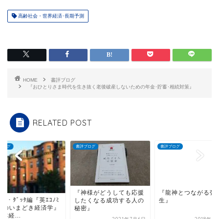
高齢社会・世界経済･長期予測
HOME
書評ブログ
『おひとりさま時代を生き抜く老後破産しないための年金･貯蓄･相続対策』
RELATED POST
ブログ
書評ブログ
書評ブログ
『神様がどうしても応援
ｶﾞﾄ・ﾀﾞｯﾀ編『英ｴｺﾉﾐ
したくなる成功する人の
『龍神とつながる強
ﾄ誌のいまどき経済学』
秘密』
生』
本経...