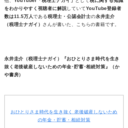
他、
YouTuber「税理士ナガイ」
として
税に関する知識
をわかりやすく視聴者に解説
していて
YouTube登録者
数は11.5万人
である
税理士・公認会計士
の
永井圭介
（税理士ナガイ）
さんが書いた、こちらの書籍です。
永井圭介（税理士ナガイ）『おひとりさま時代を生き
抜く老後破産しないための年金･貯蓄･相続対策』（か
や書房）
おひとりさま時代を生き抜く 老後破産しないため
の年金・貯蓄・相続対策