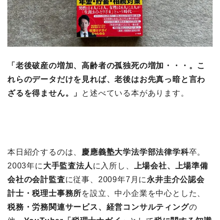
「老後破産の増加、高齢者の孤独死の増加・・・。こ
れらのデータだけを見れば、老後はお先真っ暗と言わ
ざるを得ません。」
と述べている本があります。
本日紹介するのは、
慶應義塾大学法学部法律学科
卒。
2003年に
大手監査法人
に入所し、
上場会社、上場準備
会社の会計監査
に従事、2009年7月に
永井圭介公認会
計士・税理士事務所
を設立、中小企業を中心とした、
税務・労務関連サービス、経営コンサルティング
の