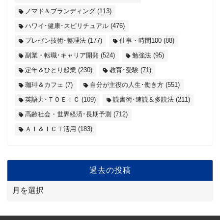
ノマド＆ブランディング
(113)
ハワイ･健康･スピリチュアル
(476)
プレゼン技術･整理法
(177)
仕事・時間100
(88)
副業・転職･キャリア開発
(524)
勉強法
(95)
定年＆ひとり起業
(230)
教育･受験
(71)
珈琲＆カフェ
(7)
自分が主役の人生･働き方
(551)
英語力･ＴＯＥＩＣ
(109)
読書術･速読＆多読法
(211)
高齢社会・世界経済･長期予測
(712)
ＡＩ＆ＩＣＴ活用
(183)
過去の投稿