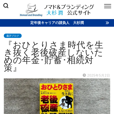
定年後キャリアの請負人 大杉潤
書評ブログ
『おひとりさま時代を生
き抜く老後破産しないた
めの年金･貯蓄･相続対
策』
2025年5月2日