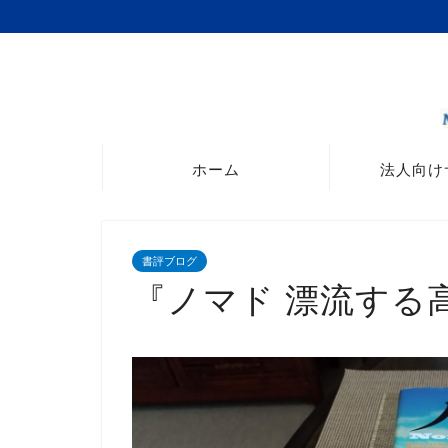
ホーム
法人向け
書評ブログ
『ノマド 漂流する