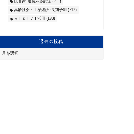
読書術･速読＆多読法
(211)
高齢社会・世界経済･長期予測
(712)
ＡＩ＆ＩＣＴ活用
(183)
過去の投稿