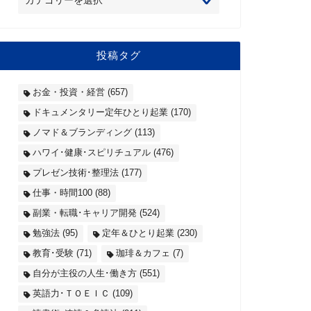
投稿タグ
お金・投資・経営
(657)
ドキュメンタリー定年ひとり起業
(170)
ノマド＆ブランディング
(113)
ハワイ･健康･スピリチュアル
(476)
プレゼン技術･整理法
(177)
仕事・時間100
(88)
副業・転職･キャリア開発
(524)
勉強法
(95)
定年＆ひとり起業
(230)
教育･受験
(71)
珈琲＆カフェ
(7)
自分が主役の人生･働き方
(551)
英語力･ＴＯＥＩＣ
(109)