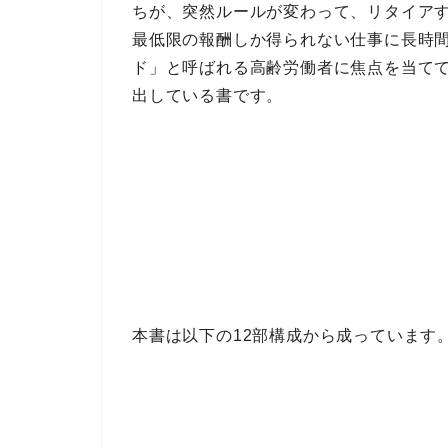
ち
が、突然ルールが変わって、
リタイア
最低限の報酬しか得られない仕事に長時
ド」と呼ばれる高齢労働者
に焦点を当て
出している書
です。
本書は以下の12部構成から成っています