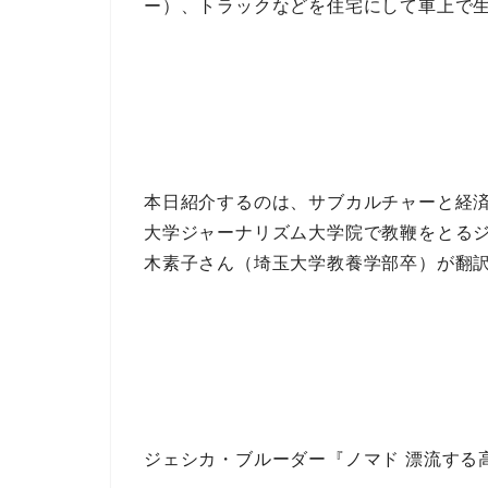
ー）、トラックなどを住宅に
して
車上で
本日紹介するのは、
サブカルチャーと経
大学ジャーナリズム大学院で教鞭
をとる
木素子
さん（埼玉大学教養学部卒）が翻
ジェシカ・ブルーダー『ノマド 漂流する