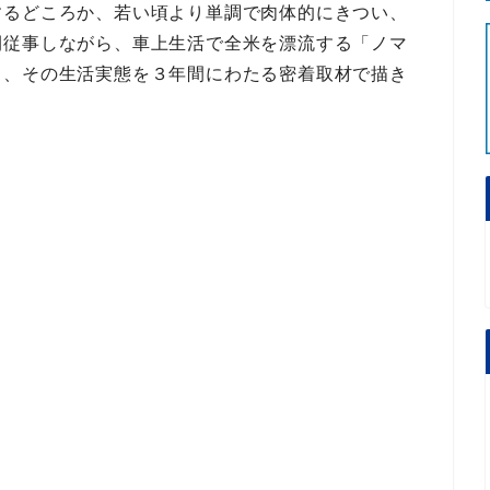
するどころか、
若い頃より単調で肉体的にきつい、
間従事
しながら、
車上生活で全米を漂流する「ノマ
て、その
生活実態を３年間にわたる密着取材で描き
。