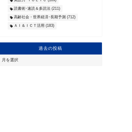
読書術･速読＆多読法
(211)
高齢社会・世界経済･長期予測
(712)
ＡＩ＆ＩＣＴ活用
(183)
過去の投稿