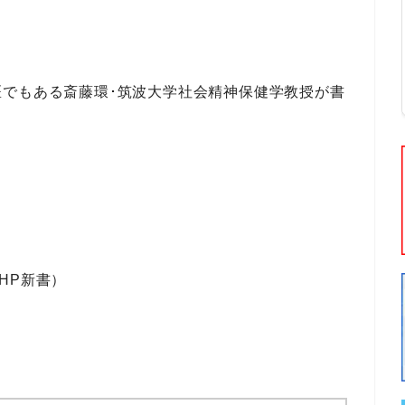
医でもある
斎藤環･筑波大学社会精神保健学教授
が書
HP新書）