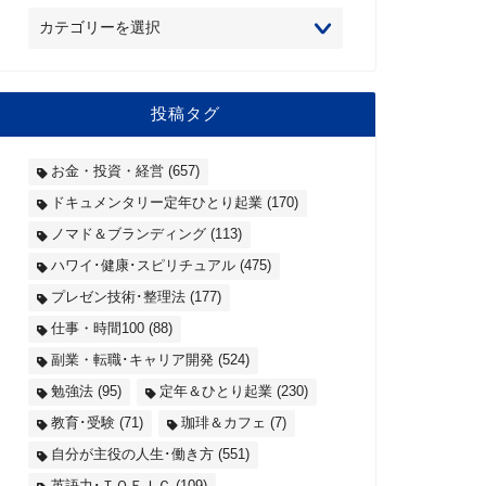
投稿タグ
お金・投資・経営
(657)
ドキュメンタリー定年ひとり起業
(170)
ノマド＆ブランディング
(113)
ハワイ･健康･スピリチュアル
(475)
プレゼン技術･整理法
(177)
仕事・時間100
(88)
副業・転職･キャリア開発
(524)
勉強法
(95)
定年＆ひとり起業
(230)
教育･受験
(71)
珈琲＆カフェ
(7)
自分が主役の人生･働き方
(551)
英語力･ＴＯＥＩＣ
(109)