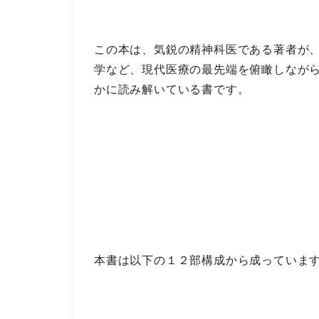
この本は、気鋭の精神科医である著者が
学
など、
現代医療の最先端を俯瞰
しなが
かに読み解いている書です。
本書は以下の
１２部構成
から成っていま