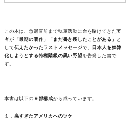
この本は、急逝直前まで執筆活動に命を賭けてきた著
者が
「最期の著作」「まだ書き残したことがある」
と
して
伝えたかったラストメッセージ
で、
日本人を奴隷
化しようとする特権階級の黒い野望
を告発した書で
す。
本書は以下の
９部構成
から成っています。
１．高すぎたアメリカへのツケ