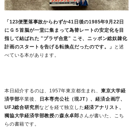
「123便墜落事故からわずか41日後の1985年9月22日
にＧ５首脳が一堂に集まって為替レートの安定化を目
指して結ばれた ”プラザ合意” こそ、ニッポン総奴隷化
計画のスタートを告げる転換点だったのです。」
と述
べている本があります。
本日紹介するのは、1957年東京都生まれ、
東京大学経
済学部
卒業後、
日本専売公社（現JT）、経済企画庁、
UFJ総合研究所
などを経て独立した
経済アナリスト、
獨協大学経済学部教授
の
森永卓郎
さんが書いた、こち
らの書籍です。