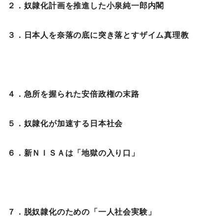
２．奴隷化計画を推進した小泉純一郎内閣
３．日本人を奈落の底に突き落とすザイム真理教
４．急所を握られた安倍政権の末路
５．奴隷化が加速する日本社会
６．新ＮＩＳＡは「地獄の入り口」
７．脱奴隷化のための「一人社会実験」