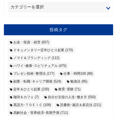
投稿タグ
お金・投資・経営
(657)
ドキュメンタリー定年ひとり起業
(170)
ノマド＆ブランディング
(112)
ハワイ･健康･スピリチュアル
(475)
プレゼン技術･整理法
(177)
仕事・時間100
(88)
副業・転職･キャリア開発
(524)
勉強法
(95)
定年＆ひとり起業
(230)
教育･受験
(71)
珈琲＆カフェ
(7)
自分が主役の人生･働き方
(550)
英語力･ＴＯＥＩＣ
(109)
読書術･速読＆多読法
(211)
高齢社会・世界経済･長期予測
(711)