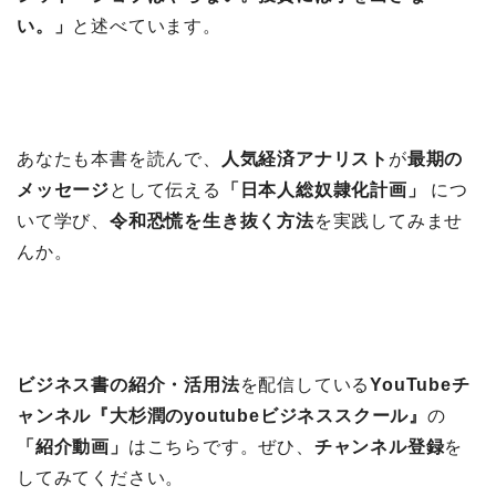
い。」
と述べています。
あなたも本書を読んで、
人気経済アナリスト
が
最期の
メッセージ
として伝える
「日本人総奴隷化計画」
につ
いて学び、
令和恐慌を生き抜く方法
を実践してみませ
んか。
ビジネス書の紹介・活用法
を配信している
YouTubeチ
ャンネル『大杉潤のyoutubeビジネススクール』
の
「紹介動画」
はこちらです。ぜひ、
チャンネル登録
を
してみてください。