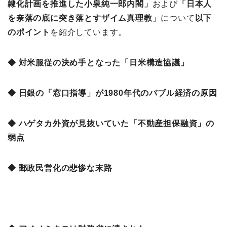
隷化計画を推進した小泉純一郎内閣」
および
「日本人
を奈落の底に突き落とすザイム真理教」
について
以下
のポイント
を紹介しています。
◆ 対米服従の決め手となった「日米構造協議」
◆ 日銀の「窓口指導」が1980年代のバブル経済の原因
◆ ハゲタカ外資が見抜いていた「不動産担保融資」の
弱点
◆ 郵政民営化の悲惨な末路