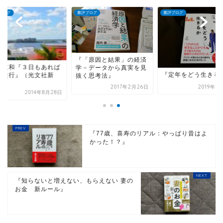
ブログ
書評ブログ
書評ブログ
『「原因と結果」の経済
田友和『３日もあれば
学－データから真実を見
『定年をどう生きる
外旅行』（光文社新
抜く思考法』
）
2017年2月26日
2019年6
2014年8月28日
『77歳、喜寿のリアル：やっぱり昔はよ
かった！？』
『知らないと増えない、もらえない 妻の
お金 新ルール』