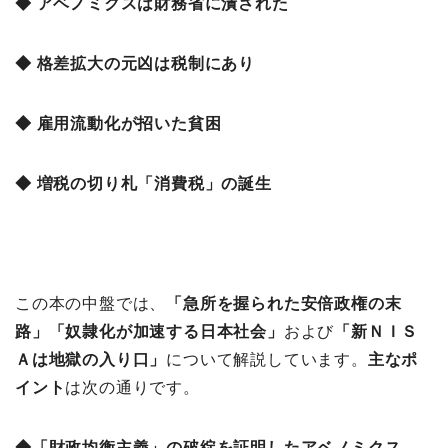
◆ アベノミクスは財務省に潰された
◆ 格差拡大の元凶は税制にあり
◆ 雇用流動化が招いた貧困
◆ 増税の切り札「消費税」の誕生
この本の中盤では、
「急所を握られた安倍政権の末
路
」「奴隷化が加速する日本社会」
および
「新ＮＩＳ
Ａは地獄の入り口」
について解説しています。
主なポ
イント
は次の通りです。
◆「財政均衡主義」の破綻を証明したアベノミクス