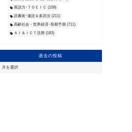
英語力･ＴＯＥＩＣ
(109)
読書術･速読＆多読法
(211)
高齢社会・世界経済･長期予測
(711)
ＡＩ＆ＩＣＴ活用
(183)
過去の投稿