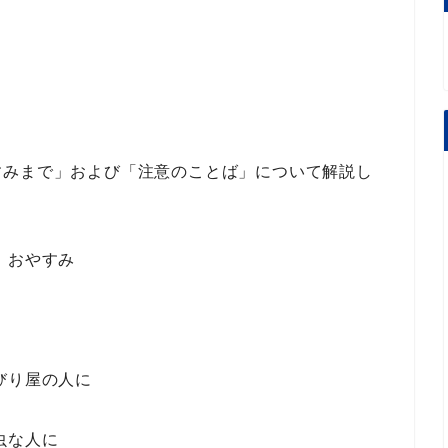
すみまで
」
および
「注意のことば」
について解説し
。
、おやすみ
びり屋の人に
虫な人に