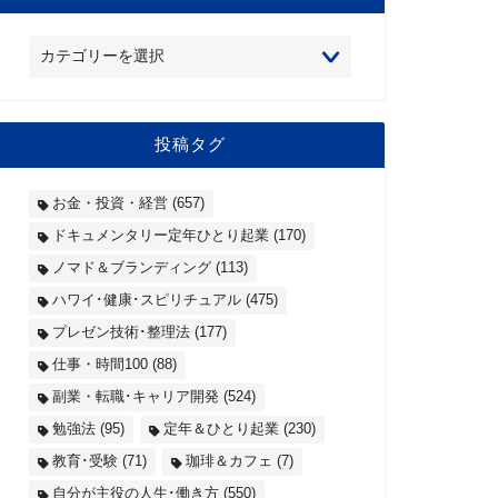
投稿タグ
お金・投資・経営
(657)
ドキュメンタリー定年ひとり起業
(170)
ノマド＆ブランディング
(113)
ハワイ･健康･スピリチュアル
(475)
プレゼン技術･整理法
(177)
仕事・時間100
(88)
副業・転職･キャリア開発
(524)
勉強法
(95)
定年＆ひとり起業
(230)
教育･受験
(71)
珈琲＆カフェ
(7)
自分が主役の人生･働き方
(550)