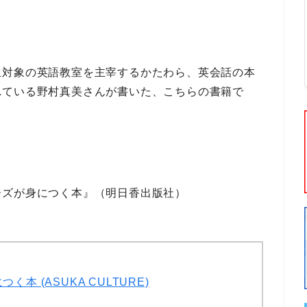
生対象の英語教室を主宰
するかたわら、
英会話の本
れている
野村真美
さんが書いた、こちらの書籍で
ーズが身につく本』（明日香出版社）
 (ASUKA CULTURE)