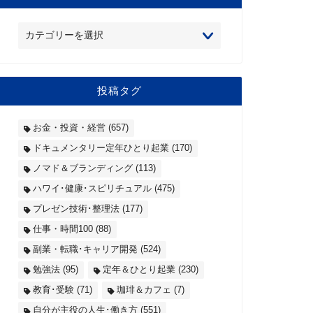
投稿タグ
お金・投資・経営
(657)
ドキュメンタリー定年ひとり起業
(170)
ノマド＆ブランディング
(113)
ハワイ･健康･スピリチュアル
(475)
プレゼン技術･整理法
(177)
仕事・時間100
(88)
副業・転職･キャリア開発
(524)
勉強法
(95)
定年＆ひとり起業
(230)
教育･受験
(71)
珈琲＆カフェ
(7)
自分が主役の人生･働き方
(551)