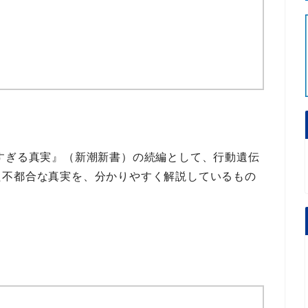
すぎる真実』（新潮新書）の続編
として、
行動遺伝
た
不都合な真実
を、分かりやすく解説しているもの