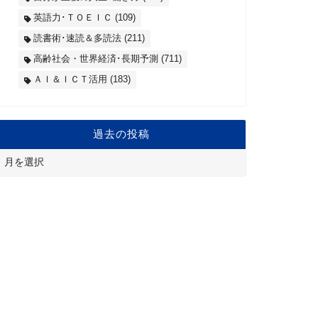
英語力･ＴＯＥＩＣ
(109)
読書術･速読＆多読法
(211)
高齢社会・世界経済･長期予測
(711)
ＡＩ＆ＩＣＴ活用
(183)
過去の投稿