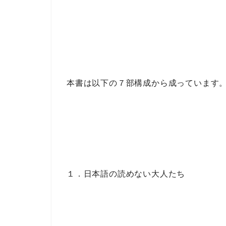
本書は以下の
７部構成
から成っています
１．日本語の読めない大人たち