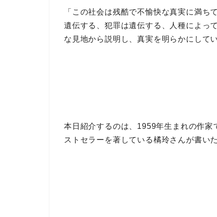
「この社会は残酷で不愉快な真実に満ち
遺伝する、犯罪は遺伝する、人種によっ
な見地
から説明し、
真実を明らかにして
本日紹介するのは、
1959年生まれの作家
ストセラー
を著している
橘玲
さんが書い