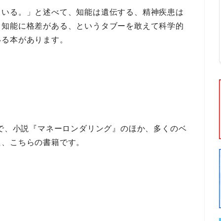
ている。」
と述べて、
知能は遺伝する、精神疾患は
て知能に格差がある
、という
タブー
を敢えて
科学的
いる本
があります。
で、
小説『マネーロンダリング』
のほか、多くの
ベ
た、こちらの書籍です。