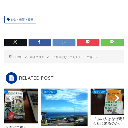
お金・投資・経営
HOME
書評ブログ
『お金がなくてもＦＩＲＥできる』
RELATED POST
ブログ
書評ブログ
書評ブログ
『あの人はなぜ定年
会社に来るのか』
俺たちの定年後』