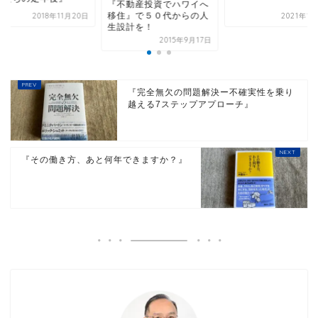
『不動産投資でハワイへ
移住』で５０代からの人
2018年11月20日
2021年1
生設計を！
2015年9月17日
『完全無欠の問題解決ー不確実性を乗り
越える7ステップアプローチ』
『その働き方、あと何年できますか？』