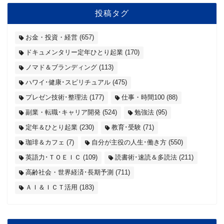
投稿タグ
お金・投資・経営
(657)
ドキュメンタリー定年ひとり起業
(170)
ノマド＆ブランディング
(113)
ハワイ･健康･スピリチュアル
(475)
プレゼン技術･整理法
(177)
仕事・時間100
(88)
副業・転職･キャリア開発
(524)
勉強法
(95)
定年＆ひとり起業
(230)
教育･受験
(71)
珈琲＆カフェ
(7)
自分が主役の人生･働き方
(550)
英語力･ＴＯＥＩＣ
(109)
読書術･速読＆多読法
(211)
高齢社会・世界経済･長期予測
(711)
ＡＩ＆ＩＣＴ活用
(183)