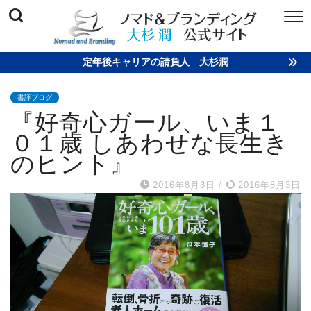
定年後キャリアの請負人 大杉潤
書評ブログ
『好奇心ガール、いま１
０１歳 しあわせな長生き
のヒント』
2016年8月3日
/
2016年8月3日