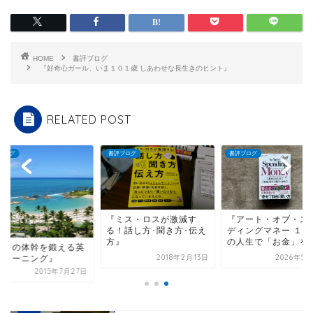
HOME
書評ブログ
『好奇心ガール、いま１０１歳 しあわせな長生きのヒント』
RELATED POST
ブログ
書評ブログ
書評ブログ
『ミス・ロスが激減す
『アート・オブ・ス
る！話し方･聞き方･伝え
ディングマネー １度
方』
の人生で「お金」をど.
教養の体幹を鍛える英
2018年2月13日
2026年5月
トレーニング』
2015年7月27日