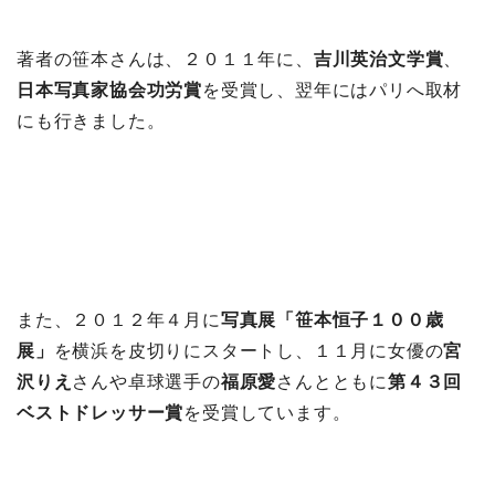
著者の笹本さんは、２０１１年に、
吉川英治文学賞
、
日本写真家協会功労賞
を受賞し、翌年にはパリへ取材
にも行きました。
また、２０１２年４月に
写真展「笹本恒子１００歳
展」
を横浜を皮切りにスタートし、１１月に女優の
宮
沢りえ
さんや卓球選手の
福原愛
さんとともに
第４３回
ベストドレッサー賞
を受賞しています。