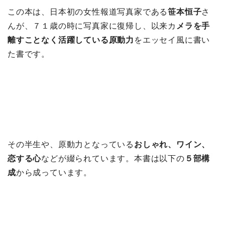
この本は、日本初の女性報道写真家である
笹本恒子
さ
んが、７１歳の時に写真家に復帰し、以来カ
メラを手
離すことなく活躍している原動力
をエッセイ風に書い
た書です。
その半生や、原動力となっている
おしゃれ、ワイン、
恋する心
などが綴られています。本書は以下の
５部構
成
から成っています。