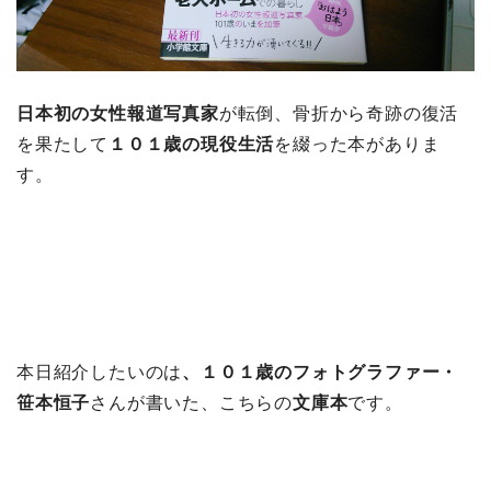
日本初の女性報道写真家
が転倒、骨折から奇跡の復活
を果たして
１０１歳の現役生活
を綴った本がありま
す。
本日紹介したいのは
、１０１歳のフォトグラファー・
笹本恒子
さんが書いた、こちらの
文庫本
です。