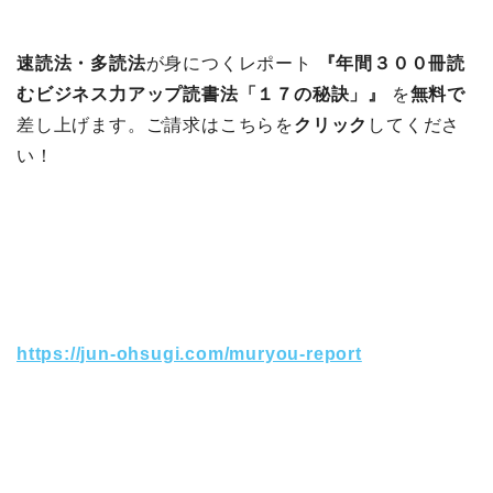
速読法・多読法
が身につくレポート
『年間３００冊読
むビジネス力アップ読書法「１７の秘訣」』
を
無料で
差し上げます。ご請求はこちらを
クリック
してくださ
い！
https://jun-ohsugi.com/muryou-report