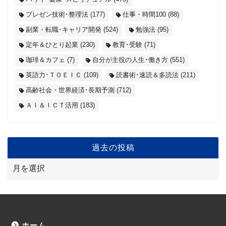
プレゼン技術･整理法
(177)
仕事・時間100
(88)
副業・転職･キャリア開発
(524)
勉強法
(95)
定年＆ひとり起業
(230)
教育･受験
(71)
珈琲＆カフェ
(7)
自分が主役の人生･働き方
(551)
英語力･ＴＯＥＩＣ
(109)
読書術･速読＆多読法
(211)
高齢社会・世界経済･長期予測
(712)
ＡＩ＆ＩＣＴ活用
(183)
過去の投稿
ホーム