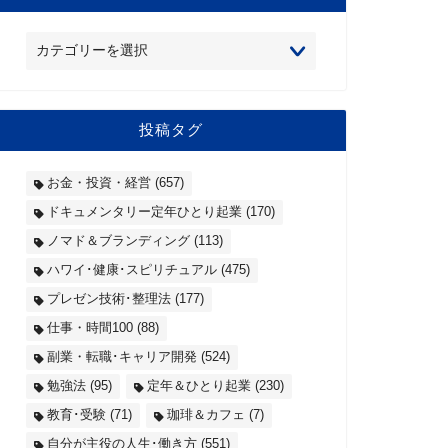
投稿タグ
お金・投資・経営
(657)
ドキュメンタリー定年ひとり起業
(170)
ノマド＆ブランディング
(113)
ハワイ･健康･スピリチュアル
(475)
プレゼン技術･整理法
(177)
仕事・時間100
(88)
副業・転職･キャリア開発
(524)
勉強法
(95)
定年＆ひとり起業
(230)
教育･受験
(71)
珈琲＆カフェ
(7)
自分が主役の人生･働き方
(551)