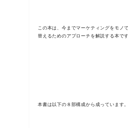
この本は、今まで
マーケティング
をモノ
替えるためのアプローチを解説する本
で
本書は以下の
８部構成
から成っています