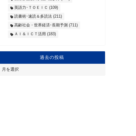
英語力･ＴＯＥＩＣ
(109)
読書術･速読＆多読法
(211)
高齢社会・世界経済･長期予測
(711)
ＡＩ＆ＩＣＴ活用
(183)
過去の投稿