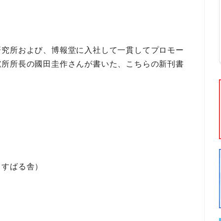
研究所
および、
博報堂
に入社して一貫して
プロモー
究所所長
の
國田圭作
さんが書いた、こちらの新刊書
（すばる舎）