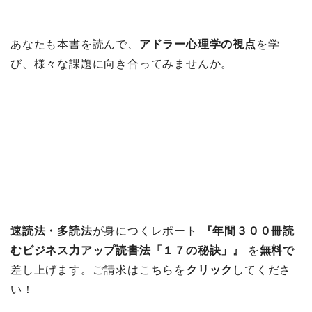
あなたも本書を読んで、
アドラー心理学の視点
を学
び、様々な課題に向き合ってみませんか。
速読法・多読法
が身につくレポート
『年間３００冊読
むビジネス力アップ読書法「１７の秘訣」』
を
無料で
差し上げます。ご請求はこちらを
クリック
してくださ
い！