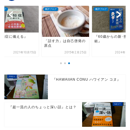
ブログ
書評ブログ
書評ブログ
認知症に備える』
『60歳からの新･投
「話す力」は自己啓発の
術』
原点
2021年10月15日
2015年2月25日
2024年6
『HAWAIIAN CONU ハワイアン コヌ』
『超一流の人のちょっと深い話』とは？