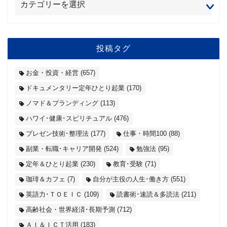
投稿タグ
お金・投資・経営
(657)
ドキュメンタリー定年ひとり起業
(170)
ノマド＆ブランディング
(113)
ハワイ･健康･スピリチュアル
(476)
プレゼン技術･整理法
(177)
仕事・時間100
(88)
副業・転職･キャリア開発
(524)
勉強法
(95)
定年＆ひとり起業
(230)
教育･受験
(71)
珈琲＆カフェ
(7)
自分が主役の人生･働き方
(551)
英語力･ＴＯＥＩＣ
(109)
読書術･速読＆多読法
(211)
高齢社会・世界経済･長期予測
(712)
ＡＩ＆ＩＣＴ活用
(183)