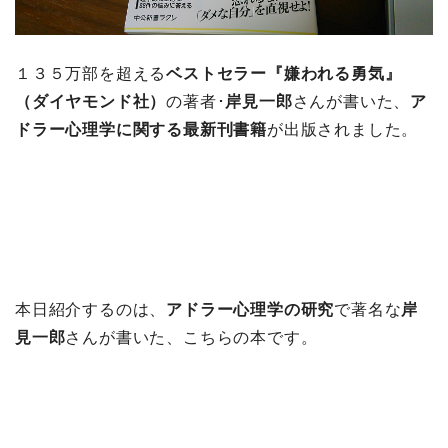
１３５万部を超える
ベストセラー『嫌われる勇気』
（ダイヤモンド社）
の著者･
岸見一郎
さんが書いた、
ア
ドラー心理学に関する最新刊書籍
が出版されました。
本日紹介するのは、
アドラー心理学の研究
で著名な
岸
見一郎
さんが書いた、こちらの本です。