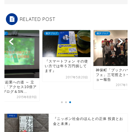
RELATED POST
ブログ
書評ブログ
書評ブログ
『スマートフォン その使
い方では年５万円損して
神保町「ブックハウ
ます』
フェ」三宅哲之トー
2017年5月20日
ョー報告
年前起業への道 ～ 立
2017年10
岳志「アクセス10倍ア
 ブログ＆SN...
2015年8月9日
『ニッポン社会のほんとの正体 投資とお
金と未来』