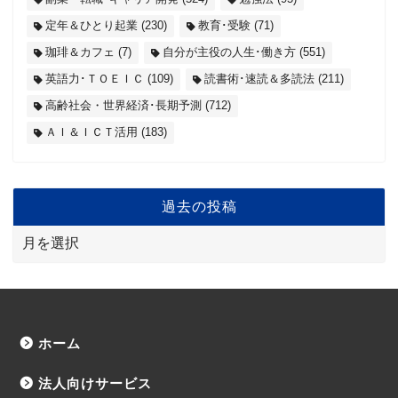
定年＆ひとり起業
(230)
教育･受験
(71)
珈琲＆カフェ
(7)
自分が主役の人生･働き方
(551)
英語力･ＴＯＥＩＣ
(109)
読書術･速読＆多読法
(211)
高齢社会・世界経済･長期予測
(712)
ＡＩ＆ＩＣＴ活用
(183)
過去の投稿
ホーム
法人向けサービス