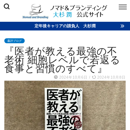
定年後キャリアの請負人 大杉潤
書評ブログ
『医者が教える最強の不
老術 細胞レベルで若返る
食事と習慣のすべて』
2024年10月6日
/
2024年10月8日