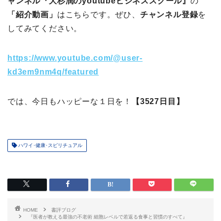
ャンネル『大杉潤のyoutubeビジネススクール』
の
「紹介動画」
はこちらです。ぜひ、
チャンネル登録
を
してみてください。
https://www.youtube.com/@user-
kd3em9nm4q/featured
では、今日もハッピーな１日を！
【3527日目】
ハワイ･健康･スピリチュアル
HOME
書評ブログ
『医者が教える最強の不老術 細胞レベルで若返る食事と習慣のすべて』