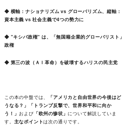
◆ 横軸：ナショナリズム vs グローバリズム、縦軸：
資本主義 vs 社会主義で4つの勢力に
◆ ”キシバ政権” は、「無国籍企業的グローバリスト」
政権
◆ 第三の波（ＡＩ革命）を破壊するハリスの民主党
この本の中盤では、
「アメリカと自由世界の今後はど
うなる？
」「トランプ反撃で、世界和平和に向か
う！」
および
「欧州の惨状」
について解説していま
す。
主なポイント
は次の通りです。