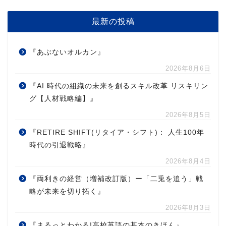
最新の投稿
『あぶないオルカン』
2026年8月6日
『AI 時代の組織の未来を創るスキル改革 リスキリン
グ【人材戦略編】』
2026年8月5日
『RETIRE SHIFT(リタイア・シフト)： 人生100年
時代の引退戦略』
2026年8月4日
『両利きの経営（増補改訂版）ー「二兎を追う」戦
略が未来を切り拓く』
2026年8月3日
『まるっとわかる!高校英語の基本のきほん』