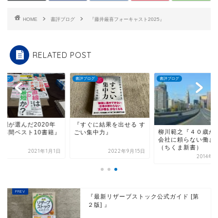
HOME
書評ブログ
『藤井厳喜フォーキャスト2025』
RELATED POST
書評ブログ
書評ブログ
書評ブログ
『すぐに結果を出せる す
大杉潤が選んだ20
柳川範之『４０歳からの
ごい集中力』
の『年間ベスト1
会社に頼らない働き方』
（ちくま新書）
2022年9月15日
202
2014年1月4日
『最新リザーブストック公式ガイド [第
２版] 』