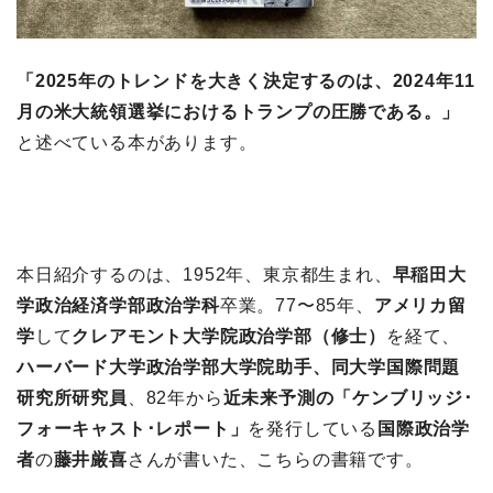
「2025年のトレンドを大きく決定するのは、2024年11
月の米大統領選挙におけるトランプの圧勝である。」
と述べている本があります。
本日紹介するのは、1952年、東京都生まれ、
早稲田大
学政治経済学部政治学科
卒業。77〜85年、
アメリカ留
学
して
クレアモント大学院政治学部（修士）
を経て、
ハーバード大学政治学部大学院助手、同大学国際問題
研究所研究員
、82年から
近未来予測の「ケンブリッジ･
フォーキャスト･レポート」
を発行している
国際政治学
者
の
藤井厳喜
さんが書いた、こちらの書籍です。