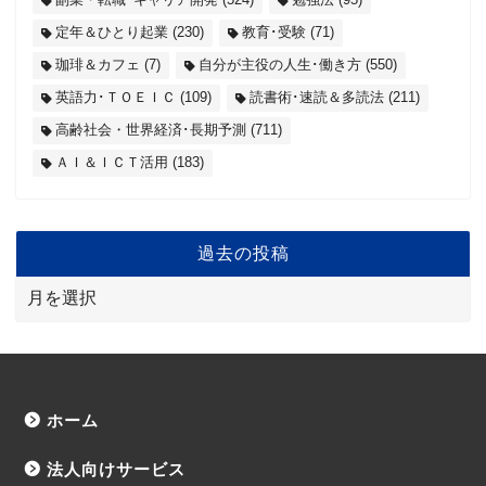
定年＆ひとり起業
(230)
教育･受験
(71)
珈琲＆カフェ
(7)
自分が主役の人生･働き方
(550)
英語力･ＴＯＥＩＣ
(109)
読書術･速読＆多読法
(211)
高齢社会・世界経済･長期予測
(711)
ＡＩ＆ＩＣＴ活用
(183)
過去の投稿
ホーム
法人向けサービス