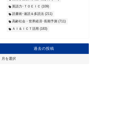
英語力･ＴＯＥＩＣ
(109)
読書術･速読＆多読法
(211)
高齢社会・世界経済･長期予測
(711)
ＡＩ＆ＩＣＴ活用
(183)
過去の投稿