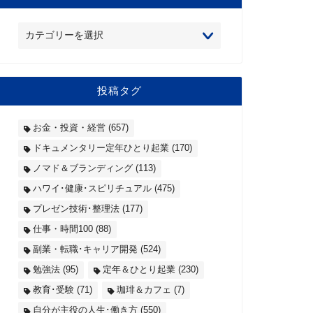
投稿タグ
お金・投資・経営
(657)
ドキュメンタリー定年ひとり起業
(170)
ノマド＆ブランディング
(113)
ハワイ･健康･スピリチュアル
(475)
プレゼン技術･整理法
(177)
仕事・時間100
(88)
副業・転職･キャリア開発
(524)
勉強法
(95)
定年＆ひとり起業
(230)
教育･受験
(71)
珈琲＆カフェ
(7)
自分が主役の人生･働き方
(550)