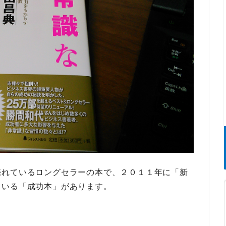
売れているロングセラーの本
で、２０１１年に
「新
ている
「成功本」
があります。