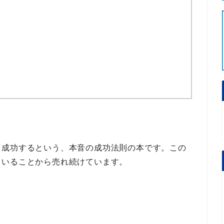
て成功するという、
本音の成功法則
の本です。この
ていることから売れ続けています。