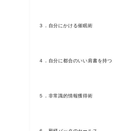
３．自分にかける催眠術
４．自分に都合のいい肩書を持つ
５．非常識的情報獲得術
６．殿様バッタのセールス