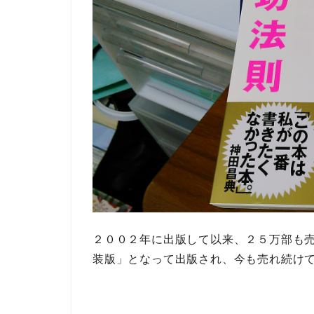
２００２年に出版して以来、
２５万部も
装版」
となって出版され、今も売れ続け