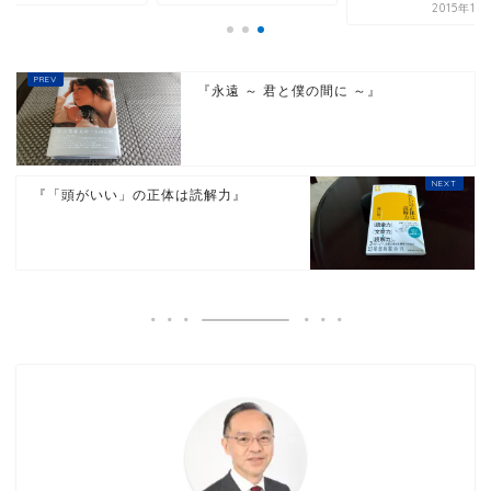
2015年11
『永遠 ～ 君と僕の間に ～』
『「頭がいい」の正体は読解力』