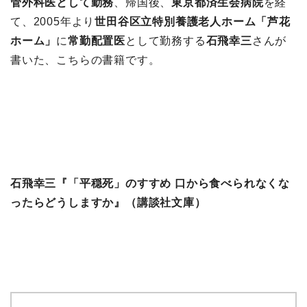
管外科医として勤務
、帰国後、
東京都済生会病院
を経
て、2005年より
世田谷区立特別養護老人ホーム「芦花
ホーム」
に
常勤配置医
として勤務する
石飛幸三
さんが
書いた、こちらの書籍です。
石飛幸三『「平穏死」のすすめ 口から食べられなくな
ったらどうしますか』（講談社文庫）