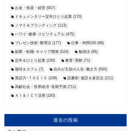
お金・投資・経営
(657)
ドキュメンタリー定年ひとり起業
(170)
ノマド＆ブランディング
(113)
ハワイ･健康･スピリチュアル
(475)
プレゼン技術･整理法
(177)
仕事・時間100
(88)
副業・転職･キャリア開発
(524)
勉強法
(95)
定年＆ひとり起業
(230)
教育･受験
(71)
珈琲＆カフェ
(7)
自分が主役の人生･働き方
(550)
英語力･ＴＯＥＩＣ
(109)
読書術･速読＆多読法
(211)
高齢社会・世界経済･長期予測
(711)
ＡＩ＆ＩＣＴ活用
(183)
過去の投稿