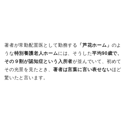
著者が常勤配置医として勤務する
「芦花ホーム」
のよ
うな
特別養護老人ホーム
には、そうした
平均90歳で、
その９割が認知症という入所者
が並んでいて、初めて
その光景を見たとき、
著者は言葉に言い表せない
ほど
驚いたと言います。