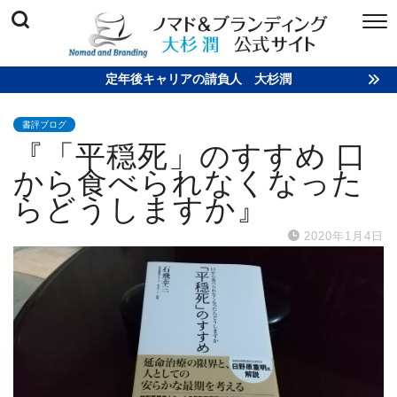
定年後キャリアの請負人 大杉潤
書評ブログ
『「平穏死」のすすめ 口
から食べられなくなった
らどうしますか』
2020年1月4日