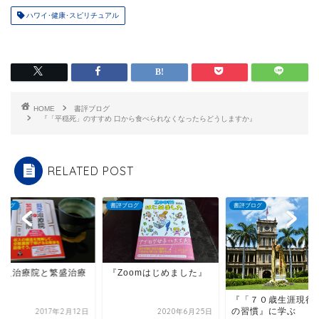
ハワイ･健康･スピリチュアル
HOME
書評ブログ
『「平穏死」のすすめ 口から食べられなくなったらどうしますか』
RELATED POST
ブログ
書評ブログ
書評ブログ
貧乏治療院と繁盛治療
『Zoomはじめました』
』
『「７０歳生涯現役
の習慣』に学ぶ
2017年2月12日
2020年6月25日