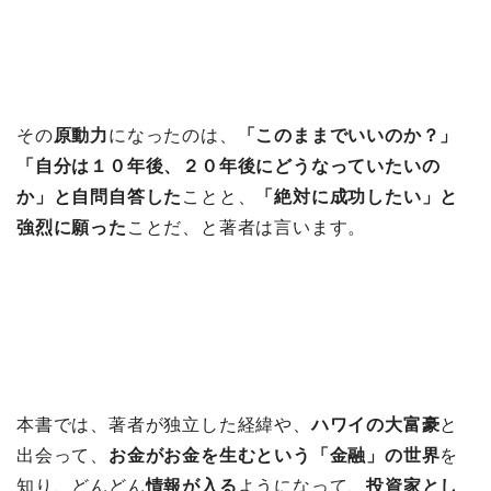
その
原動力
になったのは、
「このままでいいのか？」
「自分は１０年後、２０年後にどうなっていたいの
か」と自問自答した
ことと、
「絶対に成功したい」と
強烈に願った
ことだ、と著者は言います。
本書では、著者が独立した経緯や、
ハワイの大富豪
と
出会って、
お金がお金を生むという「金融」の世界
を
知り、どんどん
情報が入る
ようになって、
投資家とし