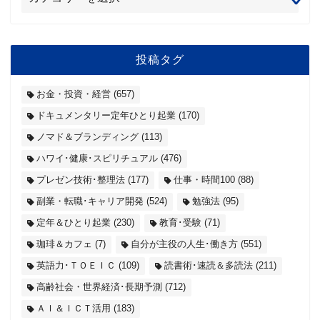
投稿タグ
お金・投資・経営
(657)
ドキュメンタリー定年ひとり起業
(170)
ノマド＆ブランディング
(113)
ハワイ･健康･スピリチュアル
(476)
プレゼン技術･整理法
(177)
仕事・時間100
(88)
副業・転職･キャリア開発
(524)
勉強法
(95)
定年＆ひとり起業
(230)
教育･受験
(71)
珈琲＆カフェ
(7)
自分が主役の人生･働き方
(551)
英語力･ＴＯＥＩＣ
(109)
読書術･速読＆多読法
(211)
高齢社会・世界経済･長期予測
(712)
ＡＩ＆ＩＣＴ活用
(183)