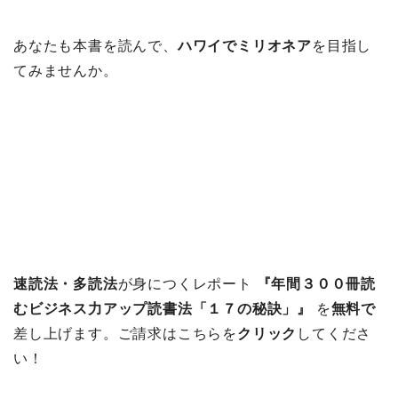
あなたも本書を読んで、
ハワイでミリオネア
を目指し
てみませんか。
速読法・多読法
が身につくレポート
『年間３００冊読
むビジネス力アップ読書法「１７の秘訣」』
を
無料で
差し上げます。ご請求はこちらを
クリック
してくださ
い！