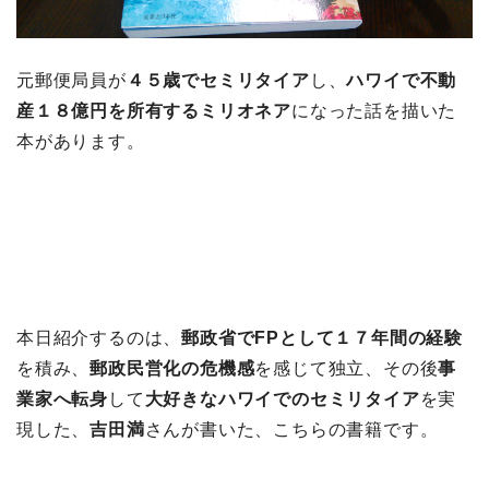
元郵便局員が
４５歳でセミリタイア
し、
ハワイで不動
産１８億円を所有するミリオネア
になった話を描いた
本があります。
本日紹介するのは、
郵政省でFPとして１７年間の経験
を積み、
郵政民営化の危機感
を感じて独立、その後
事
業家へ転身
して
大好きなハワイでのセミリタイア
を実
現した、
吉田満
さんが書いた、こちらの書籍です。