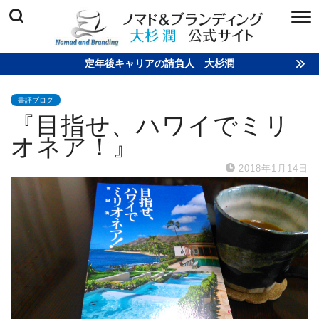
定年後キャリアの請負人 大杉潤
書評ブログ
『目指せ、ハワイでミリ
オネア！』
2018年1月14日