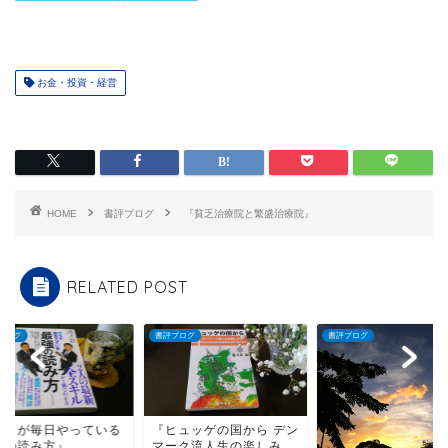
お金・投資・経営
HOME
書評ブログ
『貧乏治療院と繁盛治療院』
RELATED POST
ブログ
書評ブログ
書評ブログ
僕らが毎日やっている
『ヒュッゲの国から デン
強の読み方』
マーク流人生の楽しみ