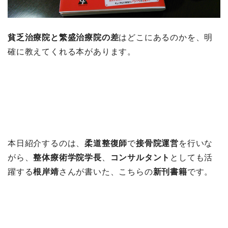
貧乏治療院と繁盛治療院の差
はどこにあるのかを、明
確に教えてくれる本があります。
本日紹介するのは、
柔道整復師
で
接骨院運営
を行いな
がら、
整体療術学院学長
、
コンサルタント
としても活
躍する
根岸靖
さんが書いた、こちらの
新刊書籍
です。