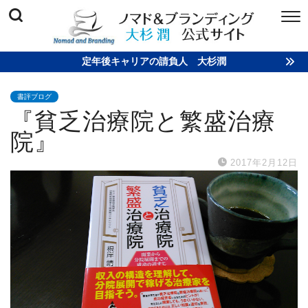
定年後キャリアの請負人 大杉潤
書評ブログ
『貧乏治療院と繁盛治療
院』
2017年2月12日