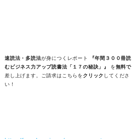
速読法・多読法
が身につくレポート
『年間３００冊読
むビジネス力アップ読書法「１７の秘訣」』
を
無料で
差し上げます。ご請求はこちらを
クリック
してくださ
い！