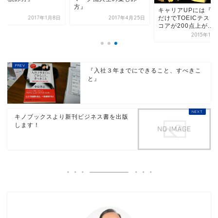
方』
キャリアUPには『読
だけでTOEICテスト
2017年1月8日
2017年4月25日
コアが200点上が...
2015年10
『入社３年までにできること、すべきこ
と』
キノブックスより新刊ビジネス書を出版
します！