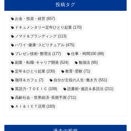
投稿タグ
お金・投資・経営
(657)
ドキュメンタリー定年ひとり起業
(170)
ノマド＆ブランディング
(113)
ハワイ･健康･スピリチュアル
(475)
プレゼン技術･整理法
(177)
仕事・時間100
(88)
副業・転職･キャリア開発
(524)
勉強法
(95)
定年＆ひとり起業
(230)
教育･受験
(71)
珈琲＆カフェ
(7)
自分が主役の人生･働き方
(551)
英語力･ＴＯＥＩＣ
(109)
読書術･速読＆多読法
(211)
高齢社会・世界経済･長期予測
(711)
ＡＩ＆ＩＣＴ活用
(183)
過去の投稿