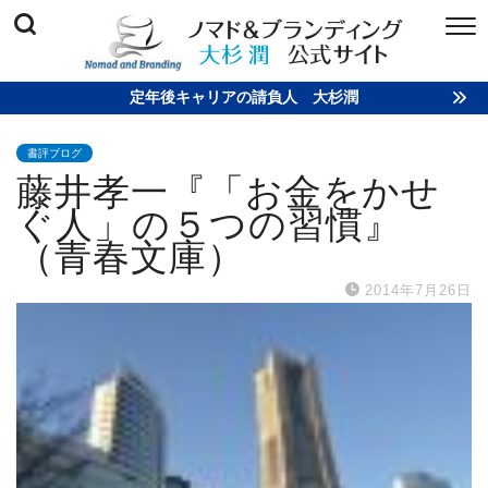
定年後キャリアの請負人 大杉潤
書評ブログ
藤井孝一『「お金をかせ
ぐ人」の５つの習慣』
（青春文庫）
2014年7月26日