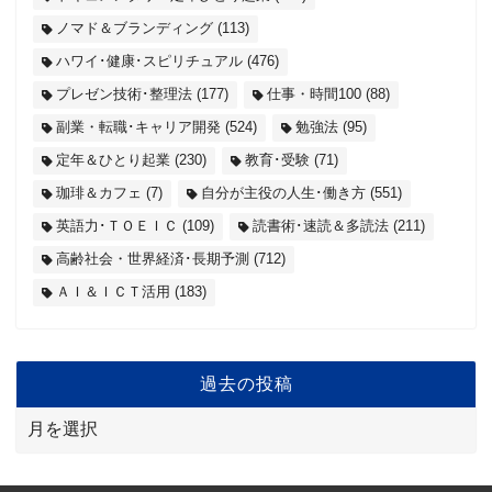
ノマド＆ブランディング
(113)
ハワイ･健康･スピリチュアル
(476)
プレゼン技術･整理法
(177)
仕事・時間100
(88)
副業・転職･キャリア開発
(524)
勉強法
(95)
定年＆ひとり起業
(230)
教育･受験
(71)
珈琲＆カフェ
(7)
自分が主役の人生･働き方
(551)
英語力･ＴＯＥＩＣ
(109)
読書術･速読＆多読法
(211)
高齢社会・世界経済･長期予測
(712)
ＡＩ＆ＩＣＴ活用
(183)
過去の投稿