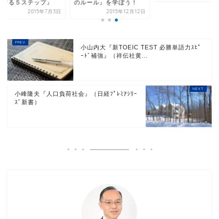
ルール』を学ぼう！
2015年12月12日
小山内大『新TOEIC TEST 必勝単語力ｽﾋﾟ
ｰﾄﾞ補強』（祥伝社黄...
小峰隆夫『人口負荷社会』（日経ﾌﾟﾚﾐｱｼﾘｰ
ｽﾞ新書）