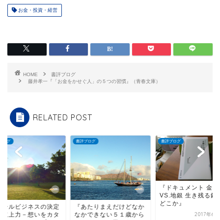
お金・投資・経営
HOME
書評ブログ
藤井孝一『「お金をかせぐ人」の５つの習慣』（青春文庫）
RELATED POST
ブログ
書評ブログ
書評ブログ
『ドキュメント 金融庁
スモールビジネスの
VS.地銀 生き残る銀行は
版『立上力－想いを
どこか』
チにする５ステップ
あたりまえだけどなか
かできない５１歳から
2017年6月25日
2015年