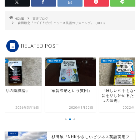
HOME
書評ブログ
森田勝之『ﾄｯﾌﾟﾀﾞｳﾝ方式 ニュース英語のリスニング』（DHC）
RELATED POST
ブログ
書評ブログ
書評ブログ
となりの陰謀論』
『家賃滞納という貧困』
『難しい相手もなぜ
音を話し始めるたっ
つの法則』
2026年3月16日
2020年1月22日
2022年4月
杉田敏『NHKやさしいビジネス英語実用フ