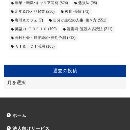
副業・転職･キャリア開発
(524)
勉強法
(95)
定年＆ひとり起業
(230)
教育･受験
(71)
珈琲＆カフェ
(7)
自分が主役の人生･働き方
(551)
英語力･ＴＯＥＩＣ
(109)
読書術･速読＆多読法
(211)
高齢社会・世界経済･長期予測
(712)
ＡＩ＆ＩＣＴ活用
(183)
過去の投稿
ホーム
法人向けサービス