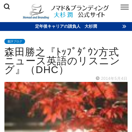
定年後キャリアの請負人 大杉潤
書評ブログ
森田勝之『ﾄｯﾌﾟﾀﾞｳﾝ方式
ニュース英語のリスニン
グ』（DHC）
2014年5月4日