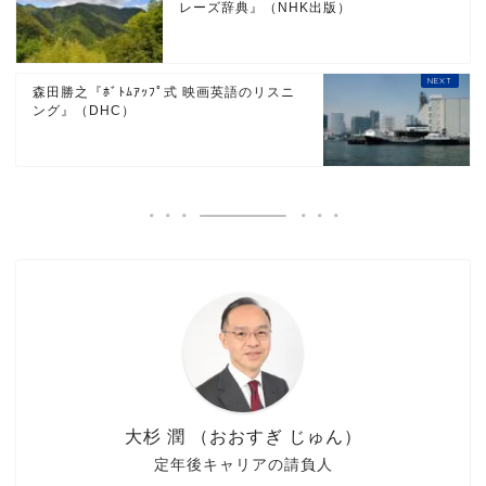
レーズ辞典』（NHK出版）
森田勝之『ﾎﾞﾄﾑｱｯﾌﾟ式 映画英語のリスニ
ング』（DHC）
大杉 潤 （おおすぎ じゅん）
定年後キャリアの請負人