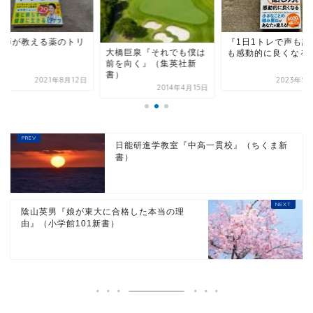
医師が教える薬のトリ
『1日1トレで声も話
大橋巨泉『それでも僕は
ツ』
も感動的に良くなる
前を向く』（集英社新
書）
2021年8月12日
2023年5
2014年4月15日
日能研進学教室『中高一貫校』（ちくま新
書）
陰山英男『娘が東大に合格した本当の理
由』（小学館101新書）