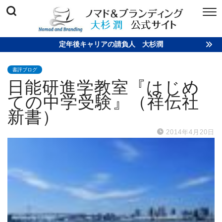
定年後キャリアの請負人 大杉潤
書評ブログ
日能研進学教室『はじめ
ての中学受験』（祥伝社
新書）
2014年4月20日