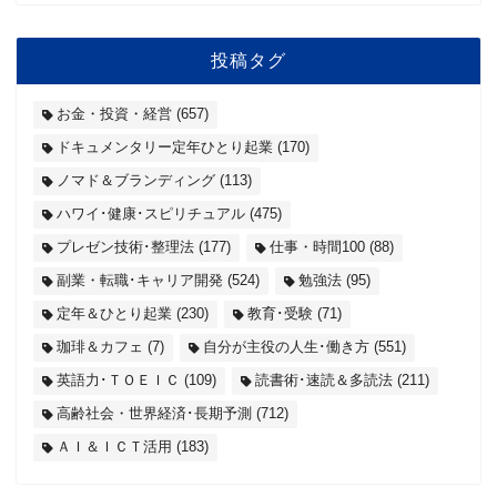
投稿タグ
お金・投資・経営
(657)
ドキュメンタリー定年ひとり起業
(170)
ノマド＆ブランディング
(113)
ハワイ･健康･スピリチュアル
(475)
プレゼン技術･整理法
(177)
仕事・時間100
(88)
副業・転職･キャリア開発
(524)
勉強法
(95)
定年＆ひとり起業
(230)
教育･受験
(71)
珈琲＆カフェ
(7)
自分が主役の人生･働き方
(551)
英語力･ＴＯＥＩＣ
(109)
読書術･速読＆多読法
(211)
高齢社会・世界経済･長期予測
(712)
ＡＩ＆ＩＣＴ活用
(183)