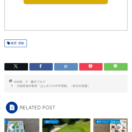
教育･受験
HOME
書評ブログ
日能研進学教室『はじめての中学受験』（祥伝社新書）
RELATED POST
ブログ
書評ブログ
書評ブログ