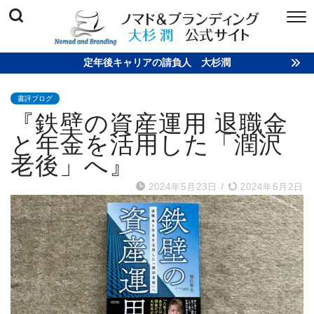
定年後キャリアの請負人 大杉潤
書評ブログ
『鉄壁の資産運用 退職金
と年金を活用した「潤沢
老後」へ』
2024年5月23日
/
2024年6月2日