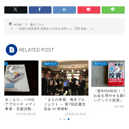
HOME
書評ブログ
『鉄壁の資産運用 退職金と年金を活用した「潤沢老後」へ』
RELATED POST
ブログ
書評ブログ
書評ブログ
『新NISA対応！ ラ
お金を増やせる最強
「ひきこもり」への社
「まちの本屋」再生プロ
ンデックス投資』
学的アプローチ メディ
ジェクト ～ 第7回読書交
2023年1
・当事者・支援活動...
流会 in 神保町
2019年5月9日
2018年3月31日