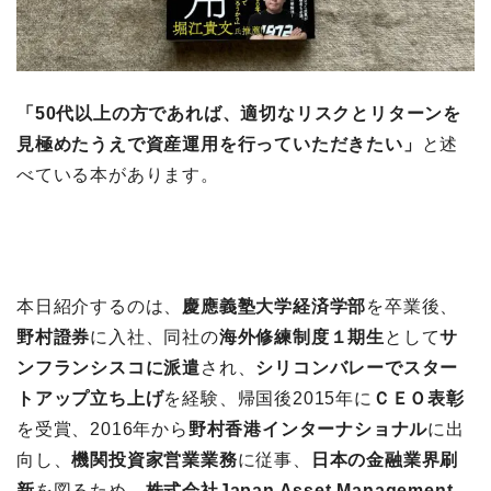
「50代以上の方であれば、適切なリスクとリターンを
見極めたうえで資産運用を行っていただきたい」
と述
べている本があります。
本日紹介するのは、
慶應義塾大学経済学部
を卒業後、
野村證券
に入社、同社の
海外修練制度１期生
として
サ
ンフランシスコに派遣
され、
シリコンバレーでスター
トアップ立ち上げ
を経験、帰国後2015年に
ＣＥＯ表彰
を受賞、2016年から
野村香港インターナショナル
に出
向し、
機関投資家営業業務
に従事、
日本の金融業界刷
新
を図るため、
株式会社Japan Asset Management