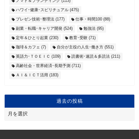
ノマド＆ブランディング
(113)
ハワイ･健康･スピリチュアル
(475)
プレゼン技術･整理法
(177)
仕事・時間100
(88)
副業・転職･キャリア開発
(524)
勉強法
(95)
定年＆ひとり起業
(230)
教育･受験
(71)
珈琲＆カフェ
(7)
自分が主役の人生･働き方
(551)
英語力･ＴＯＥＩＣ
(109)
読書術･速読＆多読法
(211)
高齢社会・世界経済･長期予測
(711)
ＡＩ＆ＩＣＴ活用
(183)
過去の投稿