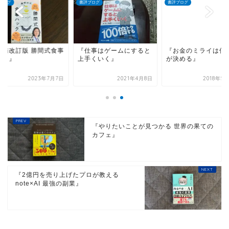
ブログ
書評ブログ
書評ブログ
増補改訂版 勝間式食事
『仕事はゲームにすると
『お金のミライは僕
ック』
上手くいく』
が決める』
2023年7月7日
2021年4月8日
2018年5
『やりたいことが見つかる 世界の果ての
カフェ』
『2億円を売り上げたプロが教える
note×AI 最強の副業』