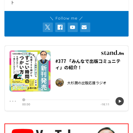
ト
＼ Follow me ／