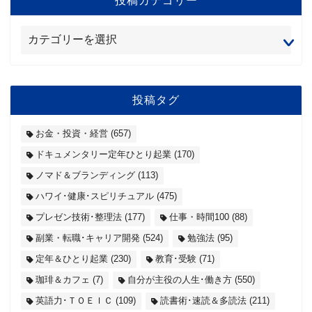
投稿タグ
お金・投資・経営
(657)
ドキュメンタリー定年ひとり起業
(170)
ノマド＆ブランディング
(113)
ハワイ･健康･スピリチュアル
(475)
プレゼン技術･整理法
(177)
仕事・時間100
(88)
副業・転職･キャリア開発
(524)
勉強法
(95)
定年＆ひとり起業
(230)
教育･受験
(71)
珈琲＆カフェ
(7)
自分が主役の人生･働き方
(550)
英語力･ＴＯＥＩＣ
(109)
読書術･速読＆多読法
(211)