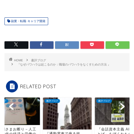
副業・転職･キャリア開発
HOME
書評ブログ
『なぜパワハラは起こるのか：職場のパワハラをなくすための方法 』
RELATED POST
ブログ
書評ブログ
書評ブログ
人間さまお断り－人工
『会話資本主義 AI
『通勤電車で座る技
能時代の経済と労働の
とば」をぼくたちの