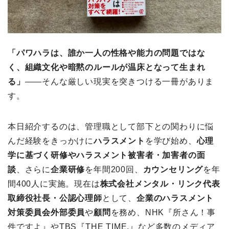
「パワハラは、誰か一人の性格や能力の問題ではな
く、組織文化や暗黙のルールが温床となって生まれ
る」
――そんな厳しい現実を突きつける一冊がありま
す。
本日紹介するのは、管理職として部下との関わりに悩
んだ経験をきっかけに
ハラスメント
を学び始め、
心理
学に基づく研修やハラスメント被害者・加害者の面
談
、さらに
企業研修
を年間200回、
カウンセリング
を年
間400人に実施。現在は
株式会社メンタル・リンク代表
取締役社長・公認心理師
として、
企業のハラスメント
対策委員会外部委員
や
顧問
を務め、NHK『所さん！事
件ですよ』やTBS『THE TIME,』など多数のメディア