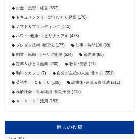
お金・投資・経営
(657)
ドキュメンタリー定年ひとり起業
(170)
ノマド＆ブランディング
(113)
ハワイ･健康･スピリチュアル
(475)
プレゼン技術･整理法
(177)
仕事・時間100
(88)
副業・転職･キャリア開発
(524)
勉強法
(95)
定年＆ひとり起業
(230)
教育･受験
(71)
珈琲＆カフェ
(7)
自分が主役の人生･働き方
(551)
英語力･ＴＯＥＩＣ
(109)
読書術･速読＆多読法
(211)
高齢社会・世界経済･長期予測
(712)
ＡＩ＆ＩＣＴ活用
(183)
過去の投稿