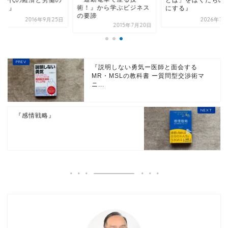
術！』から学ぶビジネス
引き』
にする』
の要諦
2016年9月25日
2026年7月
2015年7月20日
『説明しない勇気ー医師と面会する
MR・MSLの教科書 ー質問型交渉術マ
ニ...
『感情戦略』