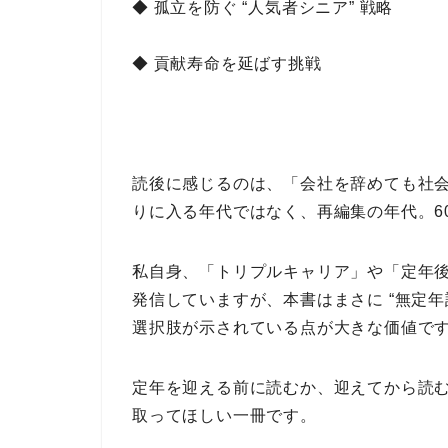
◆ 孤立を防ぐ “人気者シニア” 戦略
◆ 貢献寿命を延ばす挑戦
読後に感じるのは、
「会社を辞めても社
りに入る年代ではなく、再編集の年代。6
私自身、
「トリプルキャリア」
や
「定年
発信していますが、本書はまさに
“無定年
選択肢
が示されている点が大きな価値で
定年を迎える前に読むか、迎えてから読
取ってほしい一冊
です。