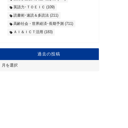
英語力･ＴＯＥＩＣ
(109)
読書術･速読＆多読法
(211)
高齢社会・世界経済･長期予測
(711)
ＡＩ＆ＩＣＴ活用
(183)
過去の投稿