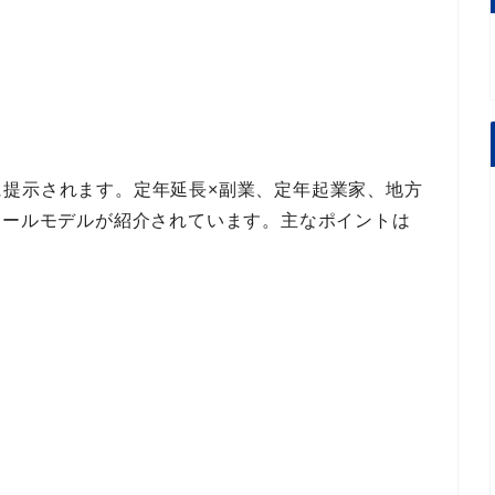
に提示されます。
定年延長×副業、定年起業家、地方
ロールモデル
が紹介されています。
主なポイント
は