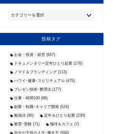
投稿タグ
お金・投資・経営
(657)
ドキュメンタリー定年ひとり起業
(170)
ノマド＆ブランディング
(113)
ハワイ･健康･スピリチュアル
(475)
プレゼン技術･整理法
(177)
仕事・時間100
(88)
副業・転職･キャリア開発
(524)
勉強法
(95)
定年＆ひとり起業
(230)
教育･受験
(71)
珈琲＆カフェ
(7)
自分が主役の人生･働き方
(550)