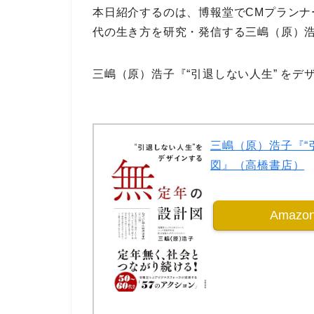
本日紹介するのは、
博報堂
で
CMプラン
代の生き方を研究・発信
する
三嶋（原）
三嶋（原）浩子『“引退しない人生” をデ
三嶋（原）浩子『“
図』（高橋書店）
Amaz