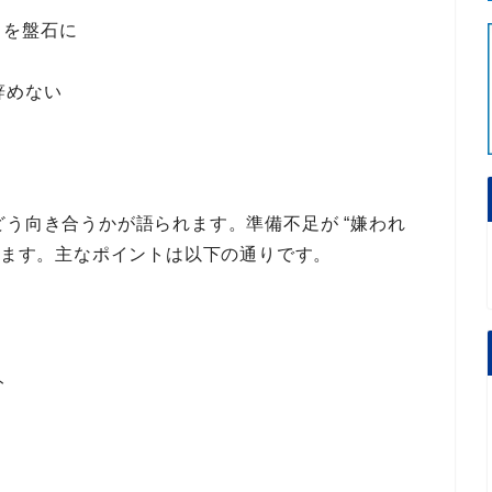
フを盤石に
辞めない
どう向き合うか
が語られます。
準備不足が “嫌われ
ます。
主なポイント
は以下の通りです。
ト