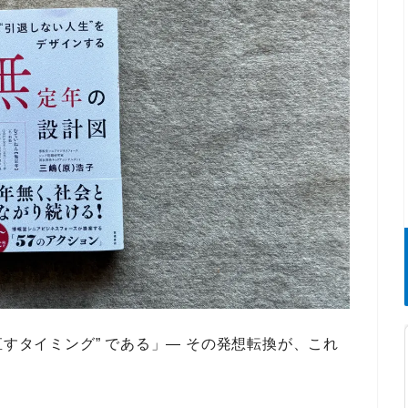
直すタイミング” である」
― その
発想転換
が、これ