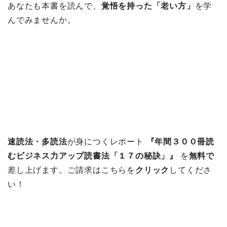
あなたも本書を読んで、
覚悟を持った「老い方」
を学
んでみませんか。
速読法・多読法
が身につくレポート
『年間３００冊読
むビジネス力アップ読書法「１７の秘訣」』
を
無料で
差し上げます。ご請求はこちらを
クリック
してくださ
い！