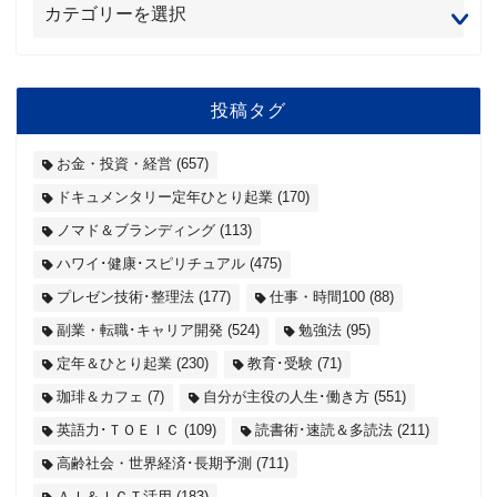
投稿タグ
お金・投資・経営
(657)
ドキュメンタリー定年ひとり起業
(170)
ノマド＆ブランディング
(113)
ハワイ･健康･スピリチュアル
(475)
プレゼン技術･整理法
(177)
仕事・時間100
(88)
副業・転職･キャリア開発
(524)
勉強法
(95)
定年＆ひとり起業
(230)
教育･受験
(71)
珈琲＆カフェ
(7)
自分が主役の人生･働き方
(551)
英語力･ＴＯＥＩＣ
(109)
読書術･速読＆多読法
(211)
高齢社会・世界経済･長期予測
(711)
ＡＩ＆ＩＣＴ活用
(183)