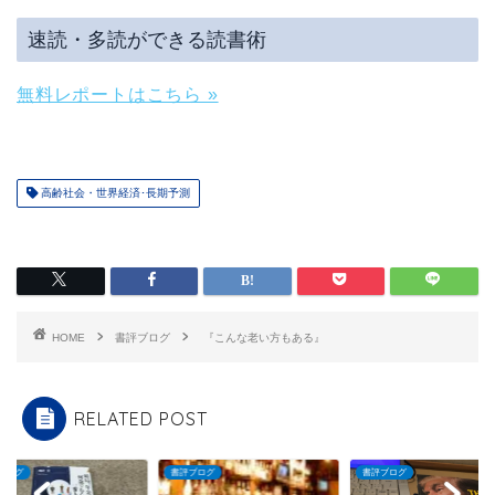
速読・多読ができる読書術
無料レポートはこちら »
高齢社会・世界経済･長期予測
HOME
書評ブログ
『こんな老い方もある』
RELATED POST
ブログ
書評ブログ
書評ブログ