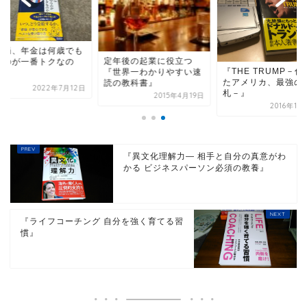
結局、年金は何歳でも
定年後の起業に役立つ
うのが一番トクなの
『THE TRUMP－傷
『世界一わかりやすい速
』
たアメリカ、最強の
読の教科書』
2022年7月12日
札－』
2015年4月19日
2016年11
『異文化理解力― 相手と自分の真意がわ
かる ビジネスパーソン必須の教養』
『ライフコーチング 自分を強く育てる習
慣』