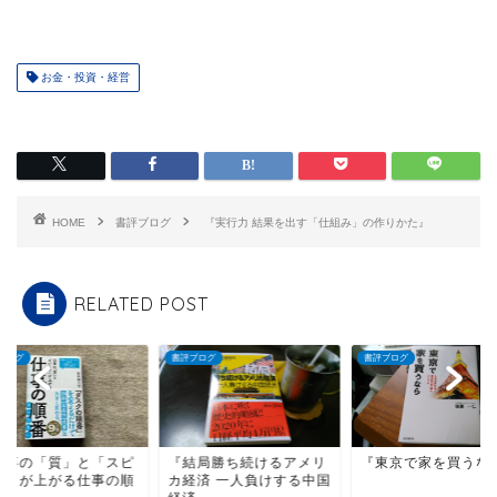
お金・投資・経営
HOME
書評ブログ
『実行力 結果を出す「仕組み」の作りかた』
RELATED POST
ブログ
書評ブログ
書評ブログ
仕事の「質」と「スピ
『結局勝ち続けるアメリ
『東京で家を買うな
ド」が上がる仕事の順
カ経済 一人負けする中国