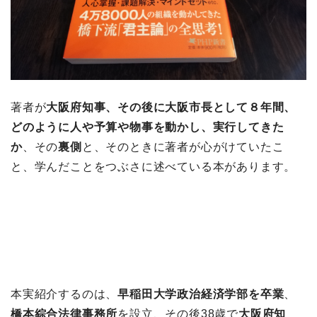
著者が
大阪府知事、その後に大阪市長として８年間、
どのように人や予算や物事を動かし、実行してきた
か
、その
裏側
と、そのときに著者が心がけていたこ
と、学んだことをつぶさに述べている本があります。
本実紹介するのは、
早稲田大学政治経済学部を卒業
、
橋本綜合法律事務所
を設立、その後38歳で
大阪府知