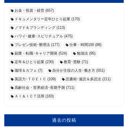
お金・投資・経営
(657)
ドキュメンタリー定年ひとり起業
(170)
ノマド＆ブランディング
(113)
ハワイ･健康･スピリチュアル
(475)
プレゼン技術･整理法
(177)
仕事・時間100
(88)
副業・転職･キャリア開発
(524)
勉強法
(95)
定年＆ひとり起業
(230)
教育･受験
(71)
珈琲＆カフェ
(7)
自分が主役の人生･働き方
(551)
英語力･ＴＯＥＩＣ
(109)
読書術･速読＆多読法
(211)
高齢社会・世界経済･長期予測
(711)
ＡＩ＆ＩＣＴ活用
(183)
過去の投稿