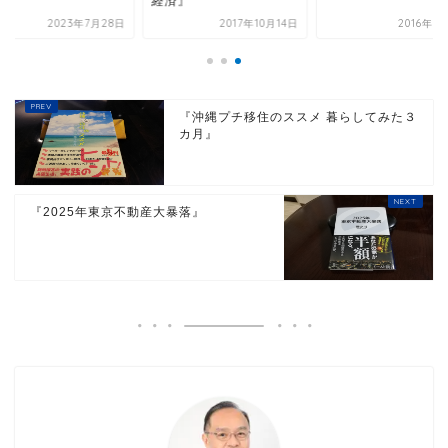
』
経済』
2023年7月28日
2017年10月14日
2016年7
『沖縄プチ移住のススメ 暮らしてみた３
カ月』
『2025年東京不動産大暴落』