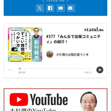
＼ Follow me ／