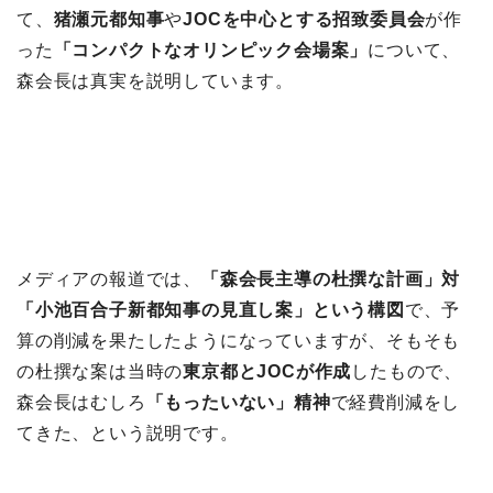
て、
猪瀬元都知事
や
JOCを中心とする招致委員会
が作
った
「コンパクトなオリンピック会場案」
について、
森会長は真実を説明しています。
メディアの報道では、
「森会長主導の杜撰な計画」対
「小池百合子新都知事の見直し案」という構図
で、予
算の削減を果たしたようになっていますが、そもそも
の杜撰な案は当時の
東京都とJOCが作成
したもので、
森会長はむしろ
「もったいない」精神
で経費削減をし
てきた、という説明です。