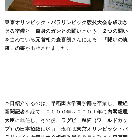
東京オリンピック・パラリンピック競技大会を成功さ
せる準備
と、
自身のガンとの闘い
という、
２つの闘い
を進めている
元首相
の
森喜朗
さんによる、
「闘いの軌
跡」の書
が出版されました。
本日紹介するのは、
早稲田大学商学部
を卒業し、
産経
新聞記者
を経て、２０００年～２００１年に
内閣総理
大臣
に就任し、その後、
ラグビーW杯（ワールドカッ
プ）の日本招致
に尽力、現在は
東京オリンピック・パ