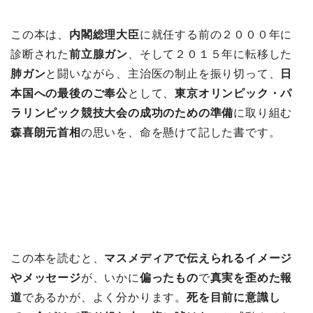
この本は、
内閣総理大臣
に就任する前の２０００年に
診断された
前立腺ガン
、そして２０１５年に転移した
肺ガン
と闘いながら、主治医の制止を振り切って、
日
本国への最後のご奉公
として、
東京オリンピック・パ
ラリンピック競技大会の成功のための準備
に取り組む
森喜朗元首相
の思いを、命を懸けて記した書です。
この本を読むと、
マスメディアで伝えられるイメージ
やメッセージ
が、いかに
偏ったもの
で
真実を歪めた報
道
であるかが、よく分かります。
死を目前に意識し