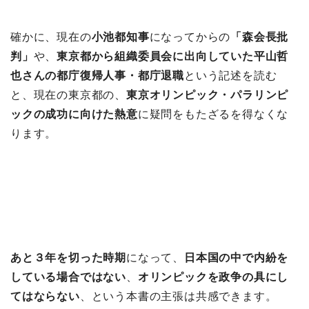
確かに、現在の
小池都知事
になってからの
「森会長批
判」
や、
東京都から組織委員会に出向していた平山哲
也さんの都庁復帰人事・都庁退職
という記述を読む
と、現在の東京都の、
東京オリンピック・パラリンピ
ックの成功に向けた熱意
に疑問をもたざるを得なくな
ります。
あと３年を切った時期
になって、
日本国の中で内紛を
している場合ではない
、
オリンピックを政争の具にし
てはならない
、という本書の主張は共感できます。