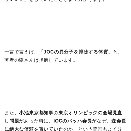
一言で言えば、
「JOCの異分子を排除する体質」
と、
著者の森さんは指摘しています。
また、
小池東京都知事
の
東京オリンピックの会場見直
し問題
があった時に、
IOCのバッハ会長
がなぜ、
森会長
に絶大な信頼を置いていた
のか、という背景もよく分