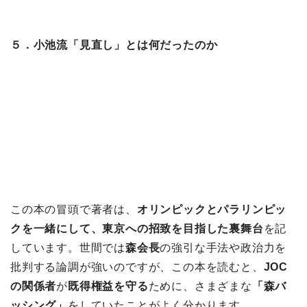
５．小池流「見直し」とは何だったのか
この本の冒頭で著者は、
オリンピックとパラリンピッ
クを一緒にして、東京への招致を目指した裏舞台
を記
しています。世間では
森会長
の強引な手法や政治力を
批判する論調が強いのですが、この本を読むと、
JOC
の関係者
が
既得権益を守る
ために、さまざまな
「森バ
ッシング」
をしていたことがよく分かります。