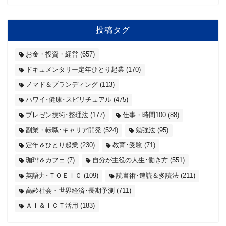
投稿タグ
お金・投資・経営
(657)
ドキュメンタリー定年ひとり起業
(170)
ノマド＆ブランディング
(113)
ハワイ･健康･スピリチュアル
(475)
プレゼン技術･整理法
(177)
仕事・時間100
(88)
副業・転職･キャリア開発
(524)
勉強法
(95)
定年＆ひとり起業
(230)
教育･受験
(71)
珈琲＆カフェ
(7)
自分が主役の人生･働き方
(551)
英語力･ＴＯＥＩＣ
(109)
読書術･速読＆多読法
(211)
高齢社会・世界経済･長期予測
(711)
ＡＩ＆ＩＣＴ活用
(183)