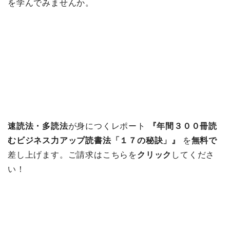
を学んでみませんか。
速読法・多読法
が身につくレポート
『年間３００冊読
むビジネス力アップ読書法「１７の秘訣」』
を
無料で
差し上げます。ご請求はこちらを
クリック
してくださ
い！