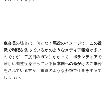
森会長
の場合は、何となく
悪役のイメージ
で、
この役
職で利権を貪っているかのようなメディア報道
が多い
のですが、
二度目のガン
にかかって、
ボランティア
で
難しい調整役を行っている
日本国への命がけのご奉公
をされている方が、報道のような姿勢で仕事をするで
しょうか。