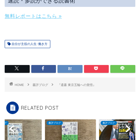
速読・多読ができる読書術
無料レポートはこちら »
自分が主役の人生･働き方
HOME
書評ブログ
『遺書 東京五輪への覚悟』
RELATED POST
ブログ
書評ブログ
書評ブログ