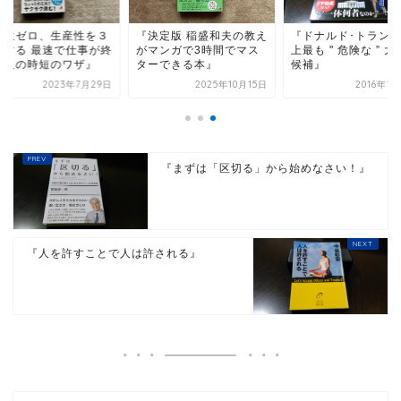
無駄ゼロ、生産性を３
『決定版 稲盛和夫の教え
『ドナルド･トランプ
にする 最速で仕事が終
がマンガで3時間でマス
上最も " 危険な ” 
る人の時短のワザ』
ターできる本』
候補』
2023年7月29日
2025年10月15日
2016年1
『まずは「区切る」から始めなさい！』
『人を許すことで人は許される』