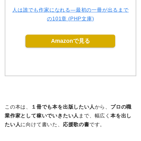
人は誰でも作家になれる―最初の一冊が出るまで
の101章 (PHP文庫)
Amazonで見る
この本は、
１冊でも本を出版したい人
から、
プロの職
業作家として稼いでいきたい人
まで、幅広く
本を出し
たい人
に向けて書いた、
応援歌の書
です。