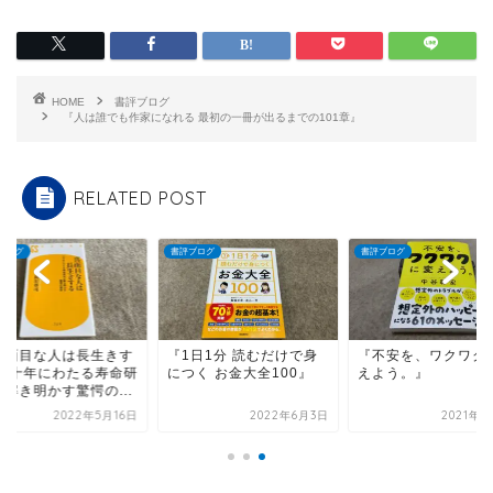
HOME
書評ブログ
『人は誰でも作家になれる 最初の一冊が出るまでの101章』
RELATED POST
ブログ
書評ブログ
書評ブログ
真面目な人は長生きす
『1日1分 読むだけで身
『不安を、ワクワク
 八十年にわたる寿命研
につく お金大全100』
えよう。』
が解き明かす驚愕の...
2022年5月16日
2022年6月3日
2021年7