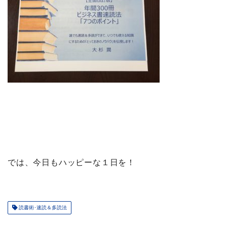
では、今日もハッピーな１日を！
読書術･速読＆多読法