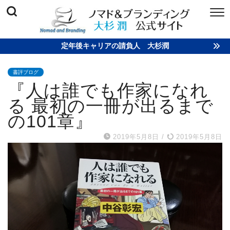
定年後キャリアの請負人 大杉潤
書評ブログ
『人は誰でも作家になれ
る 最初の一冊が出るまで
の101章』
2019年5月8日
/
2019年5月8日