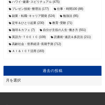
ハワイ･健康･スピリチュアル
(475)
プレゼン技術･整理法
(177)
仕事・時間100
(88)
副業・転職･キャリア開発
(524)
勉強法
(95)
定年＆ひとり起業
(230)
教育･受験
(71)
珈琲＆カフェ
(7)
自分が主役の人生･働き方
(551)
英語力･ＴＯＥＩＣ
(109)
読書術･速読＆多読法
(211)
高齢社会・世界経済･長期予測
(712)
ＡＩ＆ＩＣＴ活用
(183)
過去の投稿