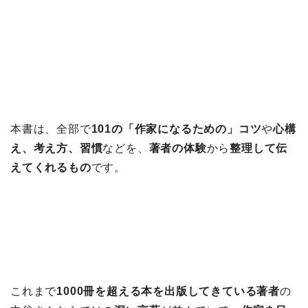
本書は、全部で
101の「作家になるための」コツ
や
心構
え、考え方、習慣
などを、
著者の体験
から
整理して伝
えてくれるもの
です。
これまで
1000冊を超える本を出版してきている著者
の